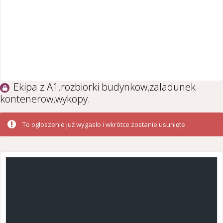
Ekipa z A1.rozbiorki budynkow,zaladunek
kontenerow,wykopy.
To ogłoszenie już wygasło i wkrótce zostanie usunięte