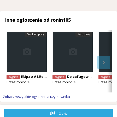
Inne ogłoszenia od ronin105
Szukam pracy
Zatrudnię
Ekipa z A1.Rozbiorki,crepi,wstawianie belek,papa,kornisze,plytki..
Do zafugowania 100m fasady
Ekipa z A1.R
Wygasło
Wygasło
Wygasło
Przez
ronin105
Przez
ronin105
Przez
roni
Zobacz wszystkie ogłoszenia użytkownika
Giełda