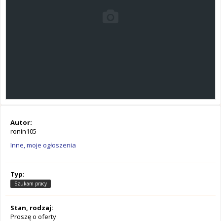
Autor:
ronin105
Inne, moje ogłoszenia
Typ:
Szukam pracy
Stan, rodzaj:
Proszę o oferty