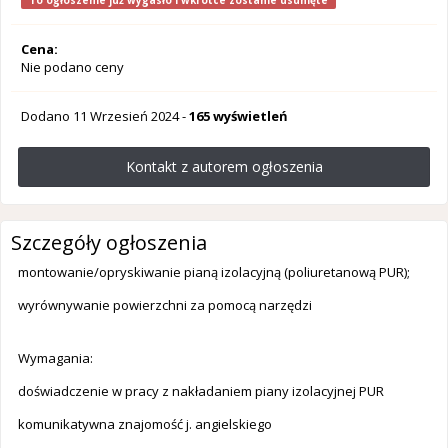
To ogłoszenie już wygasło i wkrótce zostanie usunięte
Cena:
Nie podano ceny
Dodano
11 Wrzesień 2024
-
165 wyświetleń
Kontakt z autorem ogłoszenia
Szczegóły ogłoszenia
montowanie/opryskiwanie pianą izolacyjną (poliuretanową PUR);
wyrównywanie powierzchni za pomocą narzędzi
Wymagania:
doświadczenie w pracy z nakładaniem piany izolacyjnej PUR
komunikatywna znajomość j. angielskiego