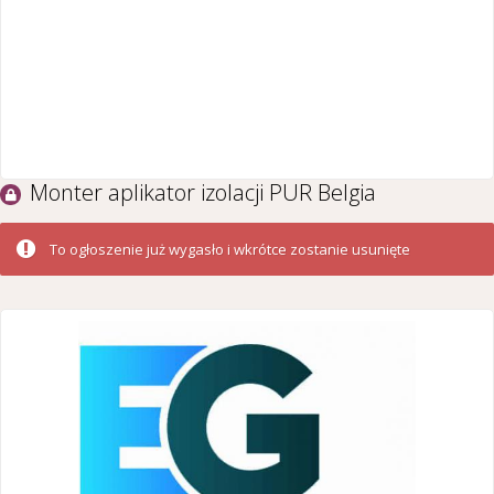
Monter aplikator izolacji PUR Belgia
To ogłoszenie już wygasło i wkrótce zostanie usunięte