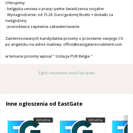
Oferujemy:
· belgijska umowa o pracę i pełne świadczenia socjalne
· Wynagrodzenie: od 15.26 Euro/godzinę Brutto + dodatki za
nadgodziny
- pracodawca zapewnia zakwaterowanie
Zainteresowanych kandydatów prosimy o przesłanie swojego CV
po angielsku na adres mailowy:
office@eastgaterecruitment.com
w temacie prosimy wpisać " Izolacja PUR Belgia "
Zgłoś naruszenie zasad lub spam
Inne ogłoszenia od EastGate
Zatrudnię
Zatrudnię