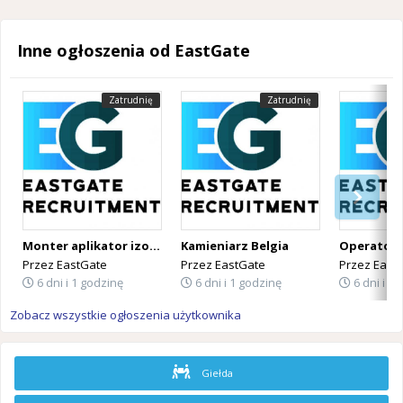
Inne ogłoszenia od EastGate
Zatrudnię
Zatrudnię
Monter aplikator izolacji PUR Belgia
Kamieniarz Belgia
Przez
EastGate
Przez
EastGate
Przez
East
6 dni i 1 godzinę
6 dni i 1 godzinę
6 dni i 1
Zobacz wszystkie ogłoszenia użytkownika
Giełda