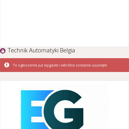
Technik Automatyki Belgia
To ogłoszenie już wygasło i wkrótce zostanie usunięte