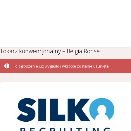
Tokarz konwencjonalny – Belgia Ronse
To ogłoszenie już wygasło i wkrótce zostanie usunięte