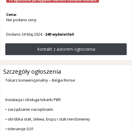
To ogłoszenie już wygasło i wkrótce zostanie usunięte
Cena:
Nie podano ceny
Dodano
24 Maj 2024
-
240 wyświetleń
Kontakt z autorem ogłoszenia
Szczegóły ogłoszenia
Tokarz konwencjonalny – Belgia Ronse
Instalacja i obsługa tokarki PBR
• zarządzanie narzędziami
• obróbka stali, żeliwa, brązu i stali nierdzewnej
• tolerancje 0,01