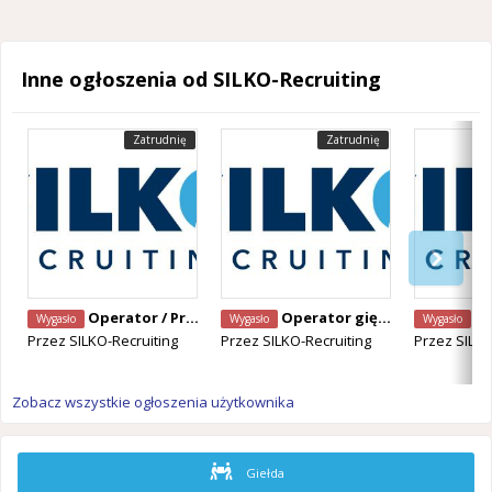
Inne ogłoszenia od SILKO-Recruiting
Zatrudnię
Zatrudnię
Operator / Programista CNC Mazak – Alken, Belgia
Operator giętarki CNC – Staden, Belgia
Operator Ma
Wygasło
Wygasło
Wygasło
Przez
SILKO-Recruiting
Przez
SILKO-Recruiting
Przez
SILKO
Zobacz wszystkie ogłoszenia użytkownika
Giełda