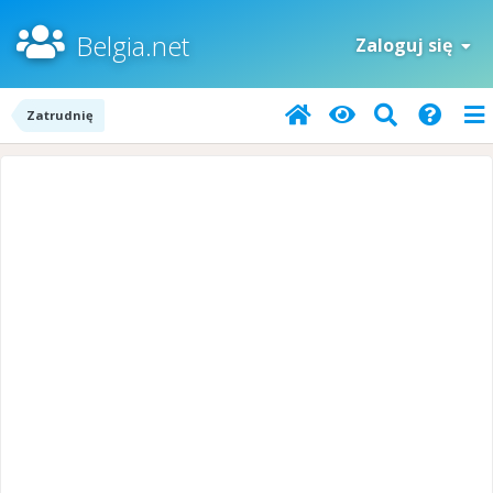
Belgia.net
Zaloguj się
Zatrudnię