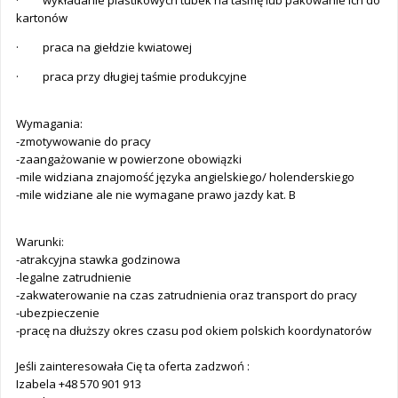
· wykładanie plastikowych tubek na taśmę lub pakowanie ich do
kartonów
· praca na giełdzie kwiatowej
· praca przy długiej taśmie produkcyjne
Wymagania:
-zmotywowanie do pracy
-zaangażowanie w powierzone obowiązki
-mile widziana znajomość języka angielskiego/ holenderskiego
-mile widziane ale nie wymagane prawo jazdy kat. B
Warunki:
-atrakcyjna stawka godzinowa
-legalne zatrudnienie
-zakwaterowanie na czas zatrudnienia oraz transport do pracy
-ubezpieczenie
-pracę na dłuższy okres czasu pod okiem polskich koordynatorów
Jeśli zainteresowała Cię ta oferta zadzwoń :
Izabela +48 570 901 913