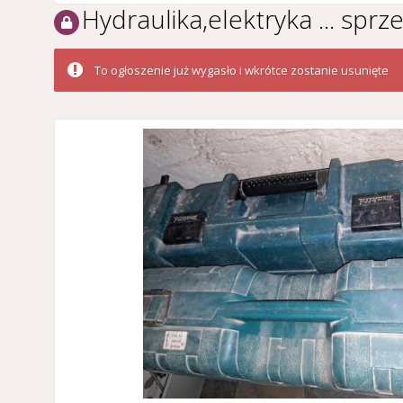
Hydraulika,elektryka ... spr
To ogłoszenie już wygasło i wkrótce zostanie usunięte