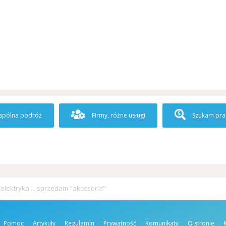
pólna podróż
Firmy, różne usługi
Szukam pra
elektryka ... sprzedam "akcesoria"
Pomoc
Artykuły
Regulamin
Prywatność
Komunikaty
O stronie