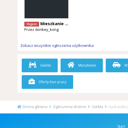
Mieszkanie - Londerzeel - do wynajęcia
Wygasło
Przez
donkey_kong
Zobacz wszystkie ogłoszenia użytkownika
Giełda
Mieszkanie
Ws
Oferty biur pracy
Strona główna
Ogłoszenia drobne
Giełda
Hydraulika,
Start