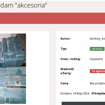
zedam "akcesoria"
Autor:
donkey_k
Typ:
Sprzedam
Stan, rodzaj:
Używane
Ważność
To ogłosze
oferty:
Cena:
Nie podan
Dodano
14 Maj 2024
-
316 wyśw