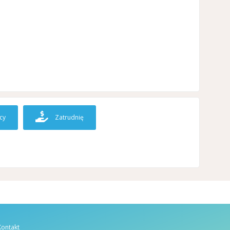
cy
Zatrudnię
Kontakt