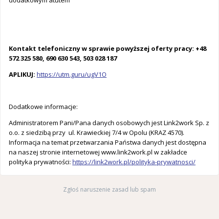
dodatkowym atutem
Kontakt telefoniczny w sprawie powyższej oferty pracy: +48
572 325 580, 690 630 543, 503 028 187
APLIKUJ:
https://utm.guru/ugV1O
Dodatkowe informacje:
Administratorem Pani/Pana danych osobowych jest Link2work Sp. z
o.o. z siedzibą przy ul. Krawieckiej 7/4 w Opolu (KRAZ 4570).
Informacja na temat przetwarzania Państwa danych jest dostępna
na naszej stronie internetowej www.link2work.pl w zakładce
polityka prywatności:
https://link2work.pl/polityka-prywatnosci/
Zgłoś naruszenie zasad lub spam