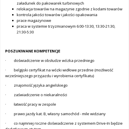
załadunek do pakowarek turbinowych
relokacja towarów na magazynie zgodnie z kodami towarów
kontrola jakości towarów i jakości opakowania
prace magazynowe
praca w systemie trzyzmianowym 6:00-13:30, 13:30-21:30,
21:30-5:30
POSZUKIWANE KOMPETENCJE
· doświadczenie w obsłudze wózka przedniego
· belgijski certyfikat na wózki widłowe przednie (możliwość
wcześniejszego przyjazdu i wyrobienia certyfikatu)
· znajomość języka angielskiego
· zaświadczenie o niekaralności
· łatwość pracy w zespole
· prawo jazdy kat. B, własny samochód - mile widziany
· co najmniej roczne doświadczenie z systemem Drive-In będzie