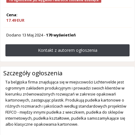
To ogłoszenie już wygasło i wkrótce zostanie usunięte
Cena:
17.49 EUR
Dodano
13 Maj 2024
-
170 wyświetleń
Kontakt z autorem ogłoszenia
Szczegóły ogłoszenia
Ta belgijska firma znajdująca się w miejscowości Lichtervelde jest
ogromnym zakładem produkcyjnym i prowadzi swoich klientów w
kierunku zrównoważonych rozwiązań w zakresie opakowań
kartonowych, zastępując plastik. Produkują pudełka kartonowe o
różnych rozmiarach i jakościach według standardowych projektów
FEFCO - między innymi pudełka z wieczkiem, pudełka do sklepów
internetowych, pudełka kształtowe, pudelka samozamykające się
albo klasyczne opakowania kartonowe.