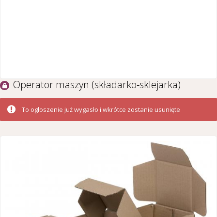
Operator maszyn (składarko-sklejarka)
To ogłoszenie już wygasło i wkrótce zostanie usunięte