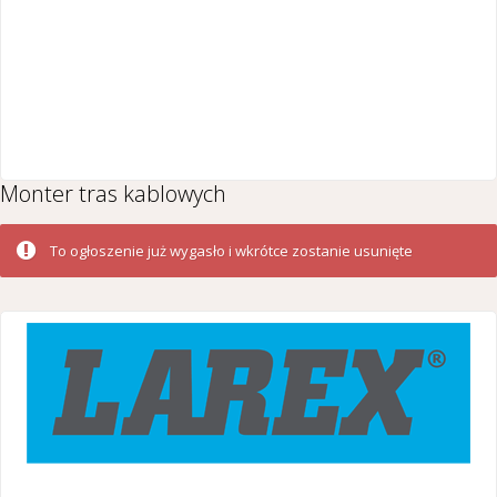
Monter tras kablowych
To ogłoszenie już wygasło i wkrótce zostanie usunięte