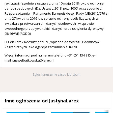
rekrutacji: (zgodnie z ustawą z dnia 10 maja 2018 roku o ochronie
danych osobowych (Dz. Ustaw z 2018, poz. 1000) oraz zgodnie z
Rozporządzeniem Parlamentu Europejskiego i Rady (UE) 2016/679 z
dnia 27 kwietnia 2016 r. w sprawie ochrony osób fizycznych w
związku z przetwarzaniem danych osobowych i w sprawie
swobodnego przepływu takich danych oraz uchylenia dyrektywy
95/46/WE (RODO).
DIT en Larex Recruitment B.V., wpisana do Wykazu Podmiotów
Zagranicznych jako agencja zatrudnienia 16/78.
Więcej informacji pod numerem telefonu +31 651 134 915, e-
mail:
j.gawelbatkowska@larex.nl
Zgłoś naruszenie zasad lub spam
Inne ogłoszenia od JustynaLarex