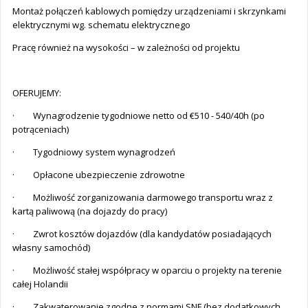
Montaż połączeń kablowych pomiędzy urządzeniami i skrzynkami
elektrycznymi wg. schematu elektrycznego
Pracę również na wysokości – w zależności od projektu
OFERUJEMY:
· Wynagrodzenie tygodniowe netto od €510 - 540/40h (po
potrąceniach)
· Tygodniowy system wynagrodzeń
· Opłacone ubezpieczenie zdrowotne
· Możliwość zorganizowania darmowego transportu wraz z
kartą paliwową (na dojazdy do pracy)
· Zwrot kosztów dojazdów (dla kandydatów posiadających
własny samochód)
· Możliwość stałej współpracy w oparciu o projekty na terenie
całej Holandii
· Zakwaterowanie zgodne z normami SNF (bez dodatkowych