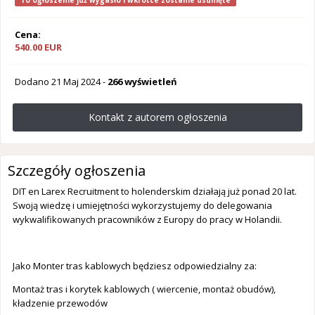
To ogłoszenie już wygasło i wkrótce zostanie usunięte
Cena:
540.00 EUR
Dodano
21 Maj 2024
-
266 wyświetleń
Kontakt z autorem ogłoszenia
Szczegóły ogłoszenia
DIT en Larex Recruitment to holenderskim działają już ponad 20 lat.
Swoją wiedzę i umiejętności wykorzystujemy do delegowania
wykwalifikowanych pracowników z Europy do pracy w Holandii.
Jako Monter tras kablowych będziesz odpowiedzialny za:
Montaż tras i korytek kablowych ( wiercenie, montaż obudów),
kładzenie przewodów