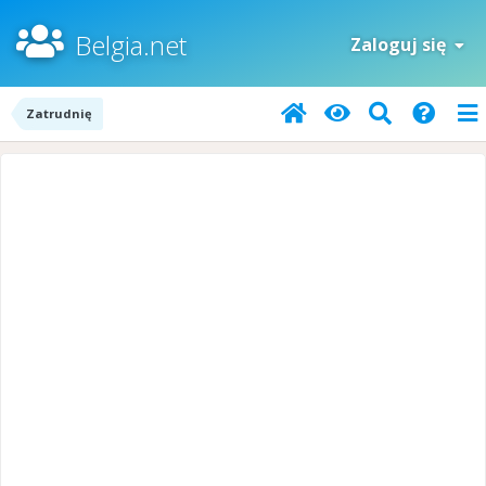
Belgia.net
Zaloguj się
Zatrudnię