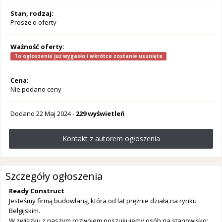
Stan, rodzaj:
Proszę o oferty
Ważność oferty:
To ogłoszenie już wygasło i wkrótce zostanie usunięte
Cena:
Nie podano ceny
Dodano
22 Maj 2024
-
229 wyświetleń
Kontakt z autorem ogłoszenia
Szczegóły ogłoszenia
Ready Construct
Jesteśmy firmą budowlaną, która od lat prężnie działa na rynku
Belgijskim.
W związku z naszym rozwojem poszukujemy osób na stanowisko: