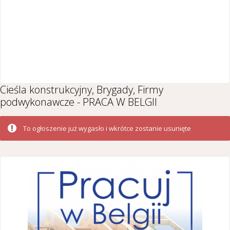
Cieśla konstrukcyjny, Brygady, Firmy
podwykonawcze - PRACA W BELGII
To ogłoszenie już wygasło i wkrótce zostanie usunięte