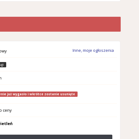
Inne, moje ogłoszenia
rowy
ugi
m
nie już wygasło i wkrótce zostanie usunięte
o ceny
ietleń