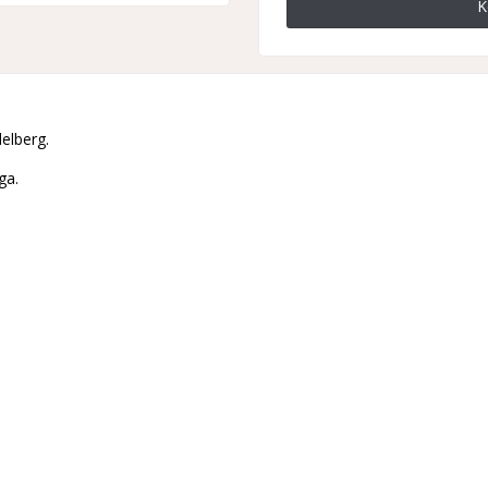
K
elberg.
ga.