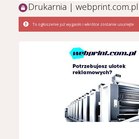
Drukarnia | webprint.com.pl
To ogłoszenie już wygasło i wkrótce zostanie usunięte