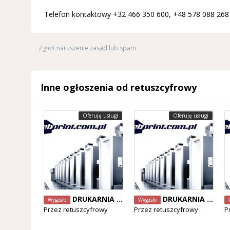
Telefon kontaktowy +32 466 350 600, +48 578 088 268
Zgłoś naruszenie zasad lub spam
Inne ogłoszenia od retuszcyfrowy
Oferuję usługi
Oferuję usługi
DRUKARNIA | webprint.com.pl
DRUKARNIA | webprint.com.pl
Wygasło
Wygasło
Przez
retuszcyfrowy
Przez
retuszcyfrowy
P