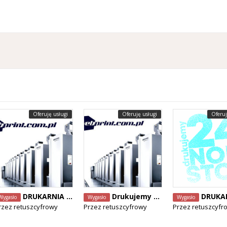
Oferuję usługi
Oferuję usługi
Oferuj
DRUKARNIA | webprint.com.pl
Drukujemy w Belgii | webprint.com.pl
DRUKARNIA | webp
Wygasło
Wygasło
Wygasło
rzez
retuszcyfrowy
Przez
retuszcyfrowy
Przez
retuszcyfr