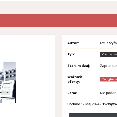
Autor:
retuszcyf
Typ:
Oferuję usł
Stan, rodzaj:
Zaprasza
Ważność
To ogłosze
oferty:
Cena:
Nie podan
Dodano
12 Maj 2024
-
357 wyśw