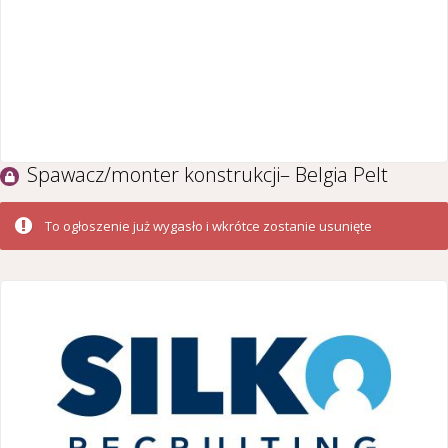
Spawacz/monter konstrukcji– Belgia Pelt
To ogłoszenie już wygasło i wkrótce zostanie usunięte