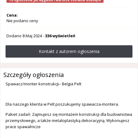
To ogłoszenie już wygasło i wkrótce zostanie usunięte
Cena:
Nie podano ceny
Dodano
8 Maj 2024
-
336 wyświetleń
Kontakt z autorem ogłoszenia
Szczegóły ogłoszenia
Spawacz/monter konstrukcji– Belgia Pelt
Dla naszego klienta w Pelt poszukujemy spawacza-montera.
Pakiet zadań: Zajmujesz się montażem konstrukcji dla budownictwa
przemysłowego, a także metaloplastyką dekoracyjną. Wykonujesz
prace spawalnicze