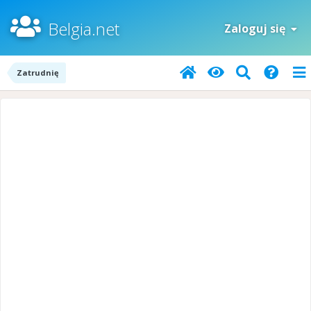
Belgia.net
Zaloguj się
Zatrudnię