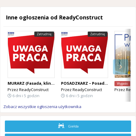
Inne ogłoszenia od ReadyConstruct
Zatrudnię
Zatrudnię
MURARZ (Fasada, klinkier) - PRACA W BELGII
POSADZKARZ – Posadzki żywiczne, epoksydowe - PRACA W BELGII
Cieśla k
Wygasło
Przez
ReadyConstruct
Przez
ReadyConstruct
Przez
Read
6 dni i 5 godzin
6 dni i 5 godzin
Zobacz wszystkie ogłoszenia użytkownika
Giełda