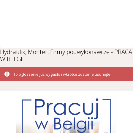
Hydraulik, Monter, Firmy podwykonawcze - PRACA
W BELGII
To ogłoszenie już wygasło i wkrótce zostanie usunięte