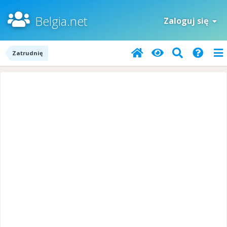
Belgia.net
Zaloguj się
Zatrudnię