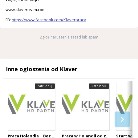
www.klaverteam.com
FB:
https://www.facebook.com/Klaverpraca
Zgłoś naruszenie zasad lub spam
Inne ogłoszenia od Klaver
Zatrudnię
Zatrudnię
Praca Holandia | Bez języka | Bez doświadczenia | Tygodniówki | Wyjazdy codziennie
Praca w Holandii od zaraz | Różne stanowiska | Od 14,99 € brutto/h