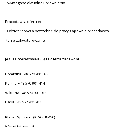
• wymagane aktualne uprawnienia
Pracodawca oferuje:
- Odzież robocza potrzebne do pracy zapewnia pracodawca
-tanie zakwaterowanie
Jeśli zainteresowała Cię ta oferta zadzwoń!
Dominika +48 570 901 033
Kamila + 48 570 901 414
Wiktoria +48 570 901 913
Daria +48 577 901 944
Klaver Sp. z o.o. (KRAZ 18450)
Więcej informacji :