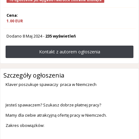
To ogłoszenie już wygasło i wkrótce zostanie usunięte
Cena:
1.00 EUR
Dodano
8 Maj 2024
-
235 wyświetleń
Kontakt z autorem ogłoszenia
Szczegóły ogłoszenia
Klaver poszukuje spawaczy praca w Niemczech
Jesteś spawaczem? Szukasz dobrze płatnej pracy?
Mamy dla ciebie atrakcyjną ofertę pracy w Niemczech.
Zakres obowiązków: