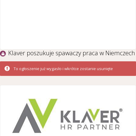
Klaver poszukuje spawaczy praca w Niemczech
To ogłoszenie już wygasło i wkrótce zostanie usunięte