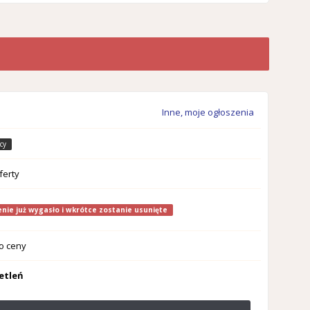
Inne, moje ogłoszenia
cy
ferty
nie już wygasło i wkrótce zostanie usunięte
o ceny
etleń