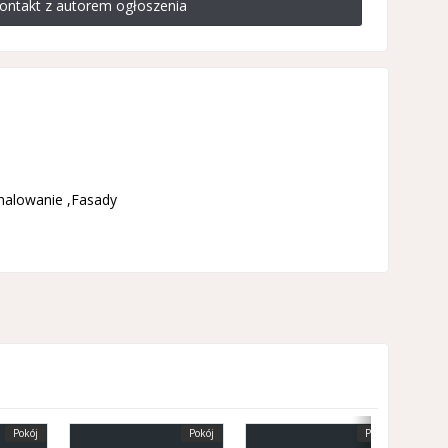
ontakt z autorem ogłoszenia
 .malowanie ,Fasady
Pokój
Pokój
Pokój