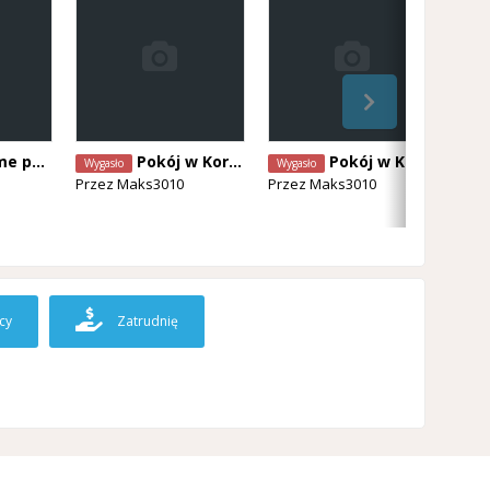
ortenberg
Pokój w Kortenberg
Pokój w Kortenberg
Wygasło
Wygasło
Wyg
Przez
Maks3010
Przez
Maks3010
Prz
cy
Zatrudnię