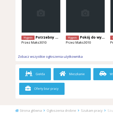
Potrzebny malarz
Pokój do wynajęcia Kortenberg
Wygasło
Wygasło
Przez
Maks3010
Przez
Maks3010
P
Zobacz wszystkie ogłoszenia użytkownika
Giełda
Mieszkanie
Ws
Oferty biur pracy
Strona główna
Ogłoszenia drobne
Szukam pracy
Szu