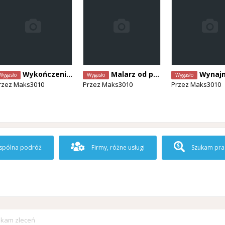
Wykończenia wnętrz i nie tylko
Malarz od poniedziałku
Wynajme pokój K
Wygasło
Wygasło
Wygasło
rzez
Maks3010
Przez
Maks3010
Przez
Maks3010
pólna podróż
Firmy, różne usługi
Szukam pra
kam zleceń