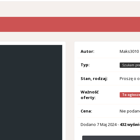
Autor:
Maks3010
Typ:
Szukam pra
Stan, rodzaj:
Proszę o o
Ważność
To ogłosze
oferty:
Cena:
Nie podan
Dodano
7 Maj 2024
-
432 wyświ