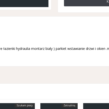
K
 łazienki hydraulia montarz bialy ) parkiet wstawianie drzwi i okien
Szukam pracy
Zatrudnię