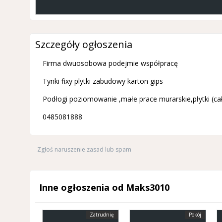
Szczegóły ogłoszenia
Firma dwuosobowa podejmie współpracę
Tynki fixy plytki zabudowy karton gips
Podłogi poziomowanie ,małe prace murarskie,płytki (całe
0485081888
Zgłoś naruszenie zasad lub spam
Inne ogłoszenia od Maks3010
Zatrudnię
Pokój