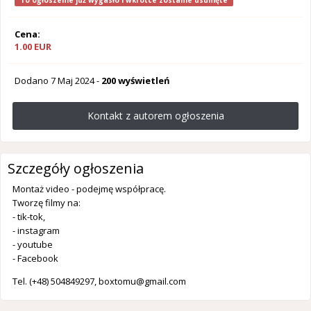
To ogłoszenie już wygasło i wkrótce zostanie usunięte
Cena:
1.00 EUR
Dodano
7 Maj 2024
-
200 wyświetleń
Kontakt z autorem ogłoszenia
Szczegóły ogłoszenia
Montaż video - podejmę współpracę.
Tworzę filmy na:
- tik-tok,
- instagram
- youtube
- Facebook
Tel. (+48) 504849297,
boxtomu@gmail.com