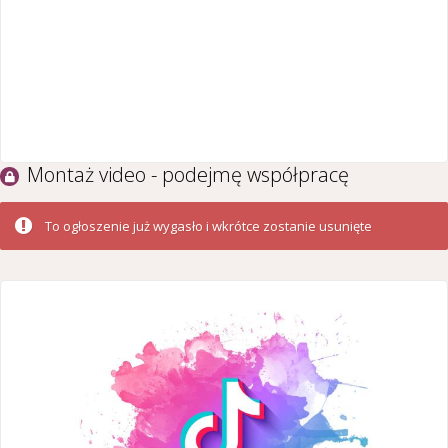
Montaż video - podejmę współpracę
To ogłoszenie już wygasło i wkrótce zostanie usunięte