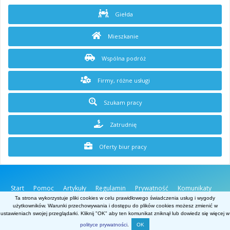
Giełda
Mieszkanie
Wspólna podróż
Firmy, różne usługi
Szukam pracy
Zatrudnię
Oferty biur pracy
Start
Pomoc
Artykuły
Regulamin
Prywatność
Komunikaty
O stronie
Kontakt
Ta strona wykorzystuje pliki cookies w celu prawidłowego świadczenia usług i wygody
użytkowników. Warunki przechowywania i dostępu do plików cookies możesz zmienić w
Belgia.net
ustawieniach swojej przeglądarki. Kliknij "OK" aby ten komunikat zniknął lub dowiedz się więcej w
Powered by Invision Community
polityce prywatności
.
OK