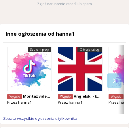
Zgłoś naruszenie zasad lub spam
Inne ogłoszenia od hanna1
Szukam pracy
Oferuję usługi
Montaż video - szukam pracy zdanej
Angielski - korepetycje online!
Monta
Wygasło
Wygasło
Wygasło
Przez
hanna1
Przez
hanna1
Przez
hann
Zobacz wszystkie ogłoszenia użytkownika