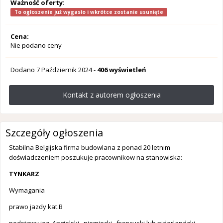
Ważność oferty:
To ogłoszenie już wygasło i wkrótce zostanie usunięte
Cena:
Nie podano ceny
Dodano
7 Październik 2024
-
406 wyświetleń
Kontakt z autorem ogłoszenia
Szczegóły ogłoszenia
Stabilna Belgijska firma budowlana z ponad 20 letnim
doświadczeniem poszukuje pracownikow na stanowiska:
TYNKARZ
Wymagania
prawo jazdy kat.B