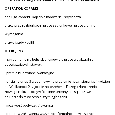
podstawy jez. Angielski , niemiecki , francuski lub niderlandzki
OPERATOR KOPARKI
obsluga koparki - koparko ladowarki - spychacza
prace przy rozbiurkach , prace szalunkowe , prace ziemne
Wymagania
prawo jazdy kat BE
OFERUJEMY
- zatrudnienie na belgijskiej umowie o prace wg aktualnie
obowiazujących stawek
- premie budowlane, wakacyjne
- oficjalny urlop 3 tygodniowy na przełomie lipca i sierpnia, 1 tydzień
na Wielkanoc i 2 tygodnie na przełomie Bożego Narodzenia i
Nowego Roku — oczywiście inne terminy tez są możliwe
po uprzednim wcześniejszym zgłoszeniu
- możliwość podwyżki / awansu
- pomoc w załatwieniu wszystkich formalności związanych z