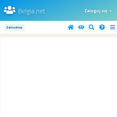
Belgia.net
Zaloguj się
Zatrudnię