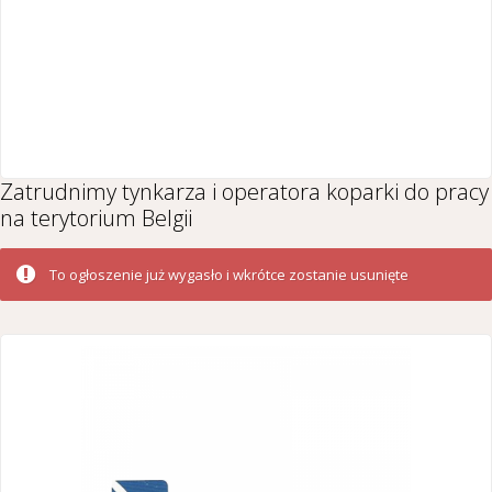
Zatrudnimy tynkarza i operatora koparki do pracy
na terytorium Belgii
To ogłoszenie już wygasło i wkrótce zostanie usunięte