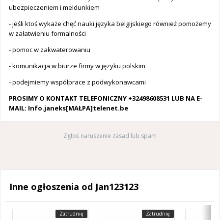
ubezpieczeniem i meldunkiem
- jeśli ktoś wykaże chęć nauki języka belgijskiego również pomożemy
w załatwieniu formalności
- pomoc w zakwaterowaniu
- komunikacja w biurze firmy w języku polskim
- podejmiemy współprace z podwykonawcami
PROSIMY O KONTAKT TELEFONICZNY +32498608531 LUB NA E-
MAIL: Info.janeks[MAŁPA]telenet.be
Zgłoś naruszenie zasad lub spam
Inne ogłoszenia od Jan123123
Zatrudnię
Zatrudnię