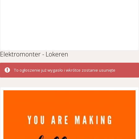
Elektromonter - Lokeren
To ogłoszenie już wygasło i wkrótce zostanie usunięte