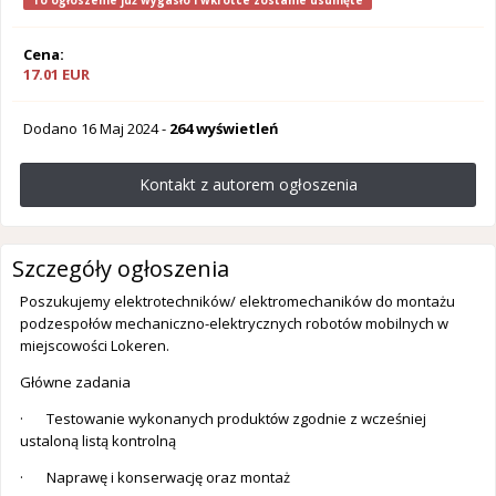
To ogłoszenie już wygasło i wkrótce zostanie usunięte
Cena:
17.01 EUR
Dodano
16 Maj 2024
-
264 wyświetleń
Kontakt z autorem ogłoszenia
Szczegóły ogłoszenia
Poszukujemy elektrotechników/ elektromechaników do montażu
podzespołów mechaniczno-elektrycznych robotów mobilnych w
miejscowości Lokeren.
Główne zadania
· Testowanie wykonanych produktόw zgodnie z wcześniej
ustaloną listą kontrolną
· Naprawę i konserwację oraz montaż