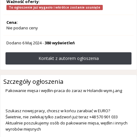
Ważność oferty:
To ogłoszenie już wygasło i wkrótce zostanie usunięte
Cena:
Nie podano ceny
Dodano
6 Maj 2024
-
380 wyświetleń
Kontakt z autorem ogłoszenia
Szczegóły ogłoszenia
Pakowanie mięsa i wędlin-praca do zaraz w Holandii-wym.j.ang
Szukasz nowej pracy, chcesz w końcu zarabiać w EURO?
Świetnie, nie zwlekaj tylko zadzwoń już teraz +48 570 901 033
Aktualnie poszukujemy osób do pakowanie mięsa, wędlin i innych
wyrobów mięsnych