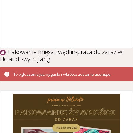
Pakowanie mięsa i wędlin-praca do zaraz w
Holandii-wym.j.ang
To ogłoszenie już wygasło i wkrótce zostanie usunięte