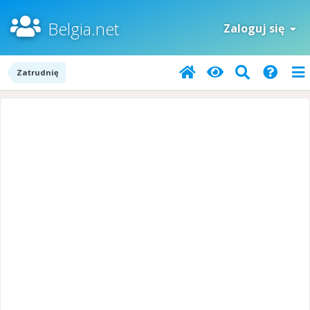
Belgia.net
Zaloguj się
Zatrudnię