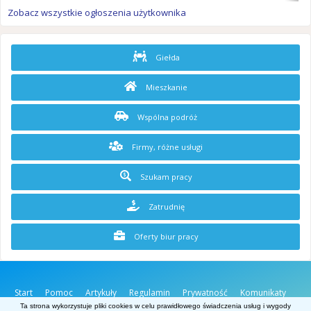
Zobacz wszystkie ogłoszenia użytkownika
Giełda
Mieszkanie
Wspólna podróż
Firmy, różne usługi
Szukam pracy
Zatrudnię
Oferty biur pracy
Start
Pomoc
Artykuły
Regulamin
Prywatność
Komunikaty
O stronie
Kontakt
Ta strona wykorzystuje pliki cookies w celu prawidłowego świadczenia usług i wygody