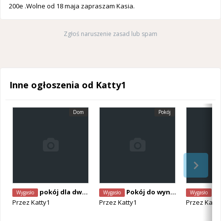
200e .Wolne od 18 maja zapraszam Kasia.
Zgłoś naruszenie zasad lub spam
Inne ogłoszenia od Katty1
Dom
Pokój
pokój dla dwóch panów
Pokój do wynajęcia
pok
Wygasło
Wygasło
Wygasło
Przez
Katty1
Przez
Katty1
Przez
Katty