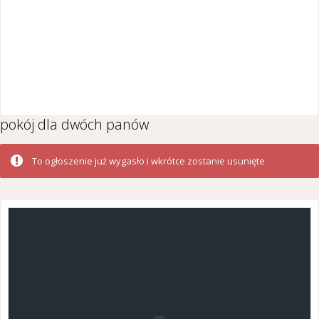
pokój dla dwóch panów
To ogłoszenie już wygasło i wkrótce zostanie usunięte