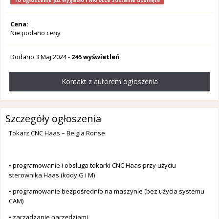
To ogłoszenie już wygasło i wkrótce zostanie usunięte
Cena:
Nie podano ceny
Dodano
3 Maj 2024
-
245 wyświetleń
Kontakt z autorem ogłoszenia
Szczegóły ogłoszenia
Tokarz CNC Haas – Belgia Ronse
• programowanie i obsługa tokarki CNC Haas przy użyciu
sterownika Haas (kody G i M)
• programowanie bezpośrednio na maszynie (bez użycia systemu
CAM)
• zarządzanie narzędziami