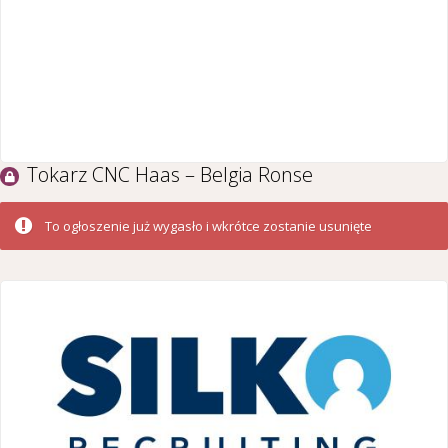
Tokarz CNC Haas – Belgia Ronse
To ogłoszenie już wygasło i wkrótce zostanie usunięte