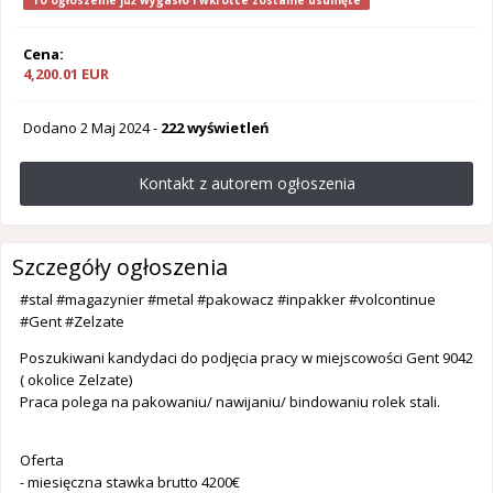
To ogłoszenie już wygasło i wkrótce zostanie usunięte
Cena:
4,200.01 EUR
Dodano
2 Maj 2024
-
222 wyświetleń
Kontakt z autorem ogłoszenia
Szczegóły ogłoszenia
#stal #magazynier #metal #pakowacz #inpakker #volcontinue
#Gent #Zelzate
Poszukiwani kandydaci do podjęcia pracy w miejscowości Gent 9042
( okolice Zelzate)
Praca polega na pakowaniu/ nawijaniu/ bindowaniu rolek stali.
Oferta
- miesięczna stawka brutto 4200€