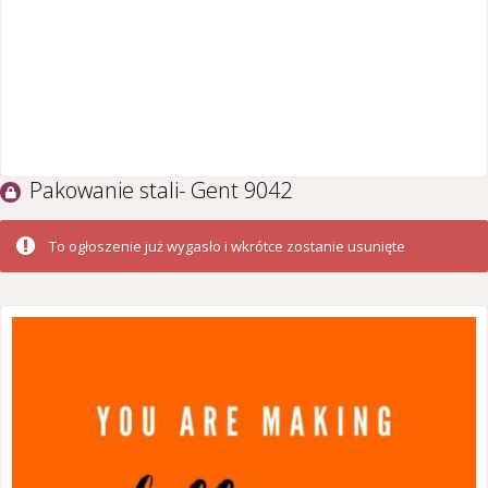
Pakowanie stali- Gent 9042
To ogłoszenie już wygasło i wkrótce zostanie usunięte