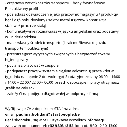
- częściowy zwrot kosztów transportu + bony żywnościowe
Poszukiwany profil
- posiadasz doświadczenie jako pracownik magazynu / produkcji/
bądź ogólnobudowlany ( sektor metalurgiczny/ konstrukcje
stalowe/ praca ze stalą)
- komunikatywnie rozmawiasz w języku angielskim oraz podstawy
w j. niderlandzkim
- masz własny środek transportu ( brak możliwości dojazdu
transportem publicznym)
- przestrzegasz wytycznych związanych z bezpieczeństwem/
higieną pracy
- potrafisz pracować w zespole
- podejmiesz pracę w systemie ciągłym volcontinu( praca 7dni w
tygodniu następnie 2 dni wolnego) 3 rotacyjne zmiany 06:00 – 14:00
/ 14:00 – 22:00 / 22:00 – 06:00 przed rozpoczęciem pracy otrzymasz
grafik na cały rok
- zależy Ci na podjęciu długotrwałej współpracy z firmą
Wyślij swoje CV z dopiskiem ‘STAL’ na adres
email:
paulina.bohdan@startpeople.be
Bądź skontaktuj się w celu uzyskania wszelkich informacji i
zadzwoń pod numer tel:
+32 9 393 43 52
(pon-pt., 8:30-12:30, 13:00 -