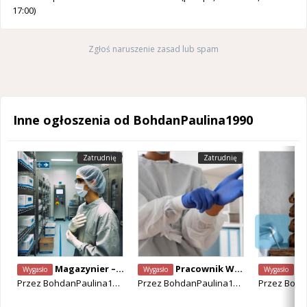
17:00)
Zgłoś naruszenie zasad lub spam
Inne ogłoszenia od BohdanPaulina1990
Zatrudnię
Zatrudnię
Magazynier – Sektor Biofarmaceutyczny- Zwijnaarde
Pracownik Wsparcia Laboratorium ( Support Operator) - Zwijnaarde 9052
Operat
Wygasło
Wygasło
Wygasło
Przez
BohdanPaulina1990
Przez
BohdanPaulina1990
Przez
Bohda