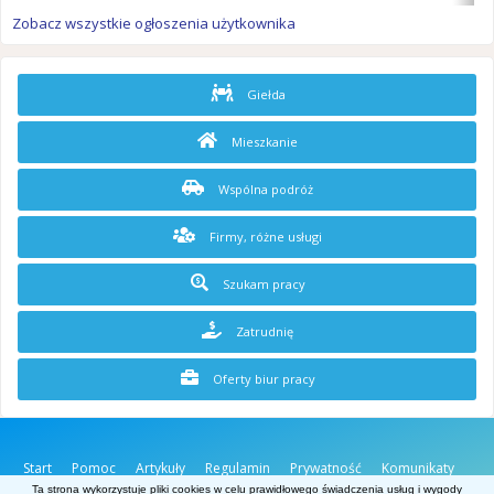
Zobacz wszystkie ogłoszenia użytkownika
Giełda
Mieszkanie
Wspólna podróż
Firmy, różne usługi
Szukam pracy
Zatrudnię
Oferty biur pracy
Start
Pomoc
Artykuły
Regulamin
Prywatność
Komunikaty
O stronie
Kontakt
Ta strona wykorzystuje pliki cookies w celu prawidłowego świadczenia usług i wygody