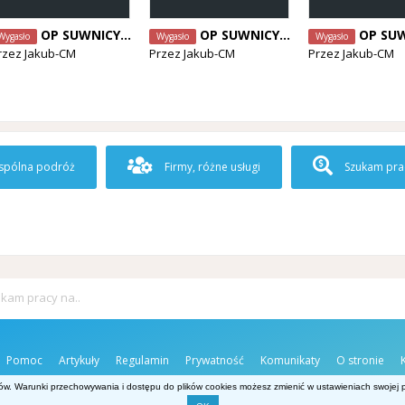
OP SUWNICY / OP WOZKA
OP SUWNICY / OP WOZKA
OP SUWNICY /
Wygasło
Wygasło
Wygasło
rzez
Jakub-CM
Przez
Jakub-CM
Przez
Jakub-CM
pólna podróż
Firmy, różne usługi
Szukam pra
kam pracy na..
Pomoc
Artykuły
Regulamin
Prywatność
Komunikaty
O stronie
ów. Warunki przechowywania i dostępu do plików cookies możesz zmienić w ustawieniach swojej pr