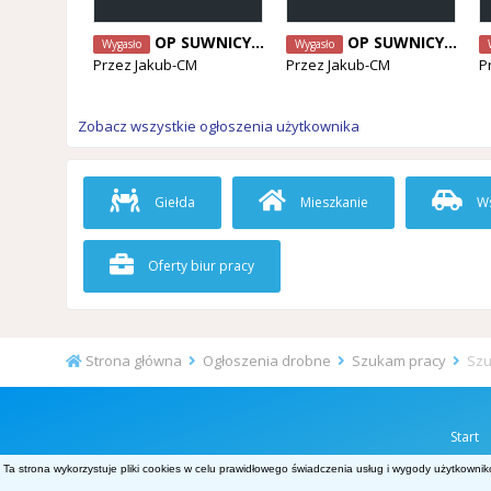
OP SUWNICY / OP WOZKA
OP SUWNICY / OP WOZKA
Wygasło
Wygasło
Przez
Jakub-CM
Przez
Jakub-CM
P
Zobacz wszystkie ogłoszenia użytkownika
Giełda
Mieszkanie
Ws
Oferty biur pracy
Strona główna
Ogłoszenia drobne
Szukam pracy
Szu
Start
Ta strona wykorzystuje pliki cookies w celu prawidłowego świadczenia usług i wygody użytkownik