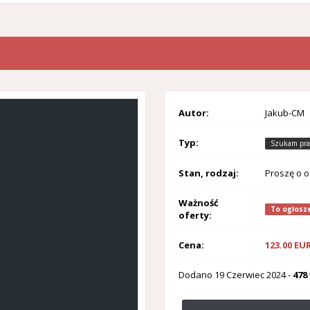
Autor:
Jakub-CM
Typ:
Szukam pra
Stan, rodzaj:
Proszę o o
Ważność
To ogłosze
oferty:
Cena:
123.00 EU
Dodano
19 Czerwiec 2024
-
478