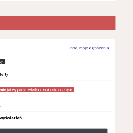
Inne, moje ogłoszenia
cy
ferty
nie już wygasło i wkrótce zostanie usunięte
R
 wyświetleń