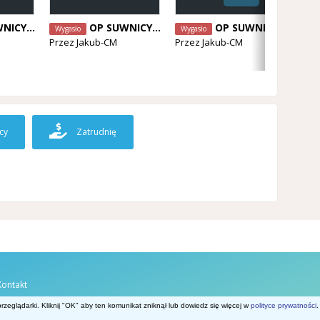
 OP WOZKA
OP SUWNICY / OP WOZKA
OP SUWNICY / OP WOZKA
Wygasło
Wygasło
Wyg
Przez
Jakub-CM
Przez
Jakub-CM
Prz
cy
Zatrudnię
Kontakt
Belgia.net
zeglądarki. Kliknij "OK" aby ten komunikat zniknął lub dowiedz się więcej w
polityce prywatności
.
Powered by Invision Community