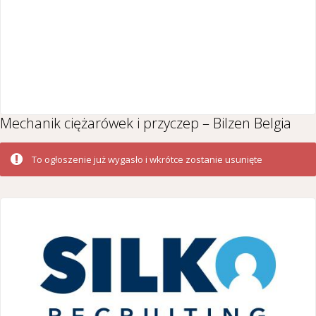
Mechanik ciężarówek i przyczep – Bilzen Belgia
To ogłoszenie już wygasło i wkrótce zostanie usunięte