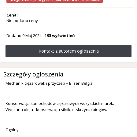
To ogłoszenie już wygasło i wkrótce zostanie usunięte
Cena:
Nie podano ceny
Dodano
9 Maj 2024
-
193 wyświetleń
Kontakt z autorem ogłoszenia
Szczegóły ogłoszenia
Mechanik ciężarówek i przyczep – Bilzen Belgia
Konserwacja samochodów ciężarowych wszystkich marek.
Wymiana oleju - konserwacja silnika - skrzynia biegów.
Ogólny: