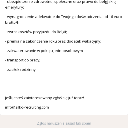
- ubezpieczenie zdrowotne, społeczne oraz prawo do belgijskiej
emerytury;
- wynagrodzenie adekwatne do Twojego doświadczenia od 16 euro
brutto/h
- zwrot kosztów przyjazdu do Belgii;
- premia na zakończenie roku oraz dodatek wakacyjny;
- zakwaterowanie w pokoju jednoosobowym
- transport do pracy;
- zasiłek rodzinny.
Jeśli jesteś zainteresowany zgłoś się już teraz!
info@silko-recruiting.com
Zgłoś naruszenie zasad lub spam