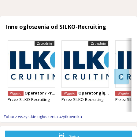
Inne ogłoszenia od SILKO-Recruiting
Zatrudnię
Zatrudnię
Operator / Programista CNC Mazak – Alken, Belgia
Operator giętarki CNC – Staden, Belgia
Operator Ma
Wygasło
Wygasło
Wygasło
Przez
SILKO-Recruiting
Przez
SILKO-Recruiting
Przez
SILKO
Zobacz wszystkie ogłoszenia użytkownika
Giełda