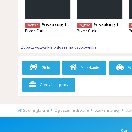
Poszukuję 1 Hydraulika
Poszukuję 1 Hydraulika
Wygasło
Wygasło
Przez
Carlos
Przez
Carlos
P
Zobacz wszystkie ogłoszenia użytkownika
Giełda
Mieszkanie
Ws
Oferty biur pracy
Strona główna
Ogłoszenia drobne
Szukam pracy
Szu
Start