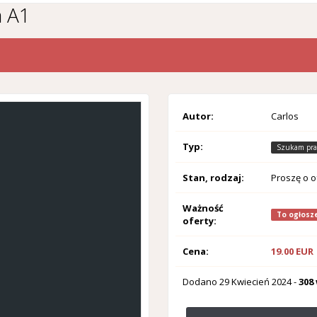
a A1
Autor:
Carlos
Typ:
Szukam pra
Stan, rodzaj:
Proszę o o
Ważność
To ogłosze
oferty:
Cena:
19.00 EUR
Dodano
29 Kwiecień 2024
-
308