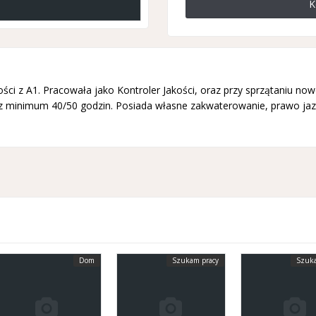
K
ności z A1. Pracowała jako Kontroler Jakości, oraz przy sprzątani
az minimum 40/50 godzin. Posiada własne zakwaterowanie, prawo jaz
Dom
Szukam pracy
Szuka