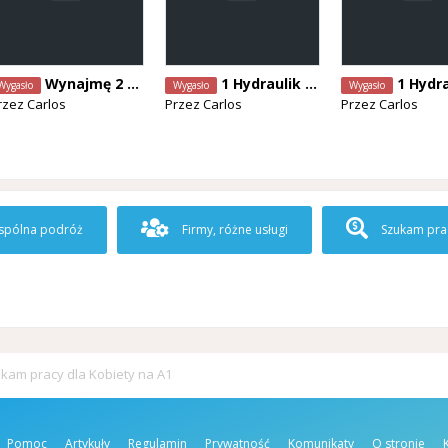
Wynajmę 2 pokoje 2 osobowe w Temse
1 Hydraulik szuka pracę od zaraz
1 Hydraulik szuka p
Wygasło
Wygasło
Wygasło
rzez
Carlos
Przez
Carlos
Przez
Carlos
pólna podróż
Firmy, różne usługi
Szukam pra
kam pracy dla Kobiety na A1
Pomoc
Artykuły
Regulamin
Prywatność
Komunikaty
O stronie