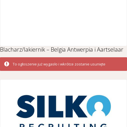
Blacharz/lakiernik – Belgia Antwerpia i Aartselaar
To ogłoszenie już wygasło i wkrótce zostanie usunięte