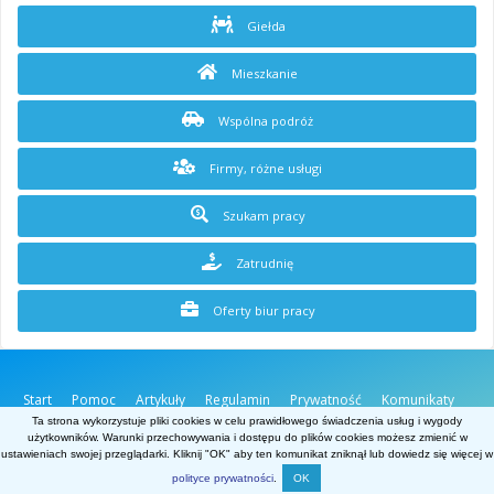
Giełda
Mieszkanie
Wspólna podróż
Firmy, różne usługi
Szukam pracy
Zatrudnię
Oferty biur pracy
Start
Pomoc
Artykuły
Regulamin
Prywatność
Komunikaty
O stronie
Kontakt
Ta strona wykorzystuje pliki cookies w celu prawidłowego świadczenia usług i wygody
użytkowników. Warunki przechowywania i dostępu do plików cookies możesz zmienić w
Belgia.net
ustawieniach swojej przeglądarki. Kliknij "OK" aby ten komunikat zniknął lub dowiedz się więcej w
Powered by Invision Community
polityce prywatności
.
OK