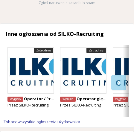
Zgłoś naruszenie zasad lub spam
Inne ogłoszenia od SILKO-Recruiting
Zatrudnię
Zatrudnię
Operator / Programista CNC Mazak – Alken, Belgia
Operator giętarki CNC – Staden, Belgia
Operator Ma
Wygasło
Wygasło
Wygasło
Przez
SILKO-Recruiting
Przez
SILKO-Recruiting
Przez
SILKO
Zobacz wszystkie ogłoszenia użytkownika