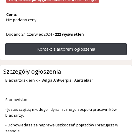
To ogłoszenie już wygasło i wkrótce zostanie usunięte
Cena:
Nie podano ceny
Dodano
24 Czerwiec 2024
-
222 wyświetleń
Kontakt z autorem ogłoszenia
Szczegóły ogłoszenia
Blacharz/lakiernik – Belgia Antwerpia i Aartselaar
Stanowisko:
- Jesteś częścią młodego i dynamicznego zespołu pracowników
blacharzy.
- Odpowiadasz za naprawę uszkodzeń pojazdów i pracujesz w
zespole.