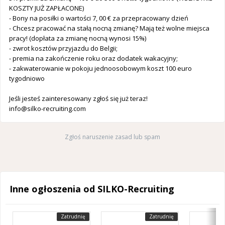
KOSZTY JUŻ ZAPŁACONE)
- Bony na posiłki o wartości 7, 00 € za przepracowany dzień
- Chcesz pracować na stałą nocną zmianę? Mają też wolne miejsca
pracy! (dopłata za zmianę nocną wynosi 15%)
- zwrot kosztów przyjazdu do Belgii;
- premia na zakończenie roku oraz dodatek wakacyjny;
- zakwaterowanie w pokoju jednoosobowym koszt 100 euro
tygodniowo
Jeśli jesteś zainteresowany zgłoś się już teraz!
info@silko-recruiting.com
Zgłoś naruszenie zasad lub spam
Inne ogłoszenia od SILKO-Recruiting
Zatrudnię
Zatrudnię