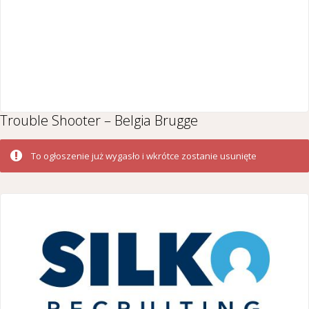
Trouble Shooter – Belgia Brugge
To ogłoszenie już wygasło i wkrótce zostanie usunięte