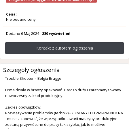
To ogłoszenie już wygasło i wkrótce zostanie usunięte
Cena:
Nie podano ceny
Dodano
6 Maj 2024
-
280 wyświetleń
Kontakt z autorem ogłoszenia
Szczegóły ogłoszenia
Trouble Shooter – Belgia Brugge
Firma działa w branży opakowań. Bardzo duży i zautomatyzowany
nowoczesny zakład produkcyjny.
Zakres obowiązków:
Rozwiązywanie problemów (technik) - 2 ZMIANY LUB ZMIANA NOCNA
- musisz zapewnić, że w przypadku awarii maszyny produkcyjne
zostaną przywrócone do pracy tak szybko, jak to możliwe