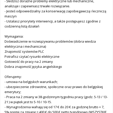
- Śledzisz doraźne problemy elektryczne lub mechaniczne,
analizuje i zapewniasz trwałe rozwiązanie.
- Jesteś odpowiedzialny za konserwację zapobiegawczą i leczniczą
maszyn
- Ustalasz priorytety interwencji, a także postępujesz zgodnie z
codzienną listą działań
Wymagania:
Doświadczenie w rozwiązywaniu problemów (dobra wiedza
elektryczna i mechaniczna)
Znajomość systemów PLC
Potrafisz czytać rysunki elektryczne
Gotowość do pracy na 2 zmiany
Dobra znajomość języka angielskiego
Oferujemy:
- umowa na belgijskich warunkach;
- ubezpieczenie zdrowotne, społeczne oraz prawo do belgijskiej
emerytury;
- Praca na 2 zmiany w 38-godzinnym tygodniu pracy (godz. 5-13 / 13-
21 ) w piątek jest to 5-10 / 10-15.
- Wynagrodzenia wahają się od 17 € do 20 € za godzinę brutto + 7,
5% premii za zmianę = 400 € do 500 € netto tygodniowo (WSZYSTKIE