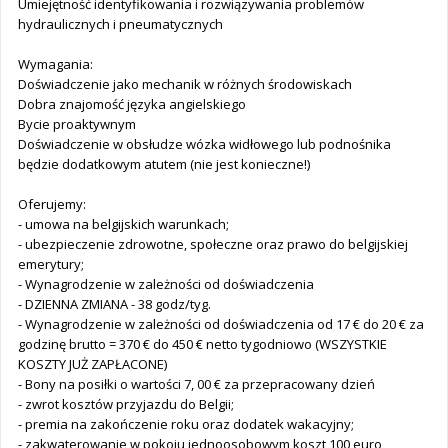
Umiejętność identyfikowania i rozwiązywania problemów
hydraulicznych i pneumatycznych
Wymagania:
Doświadczenie jako mechanik w różnych środowiskach
Dobra znajomość języka angielskiego
Bycie proaktywnym
Doświadczenie w obsłudze wózka widłowego lub podnośnika
będzie dodatkowym atutem (nie jest konieczne!)
Oferujemy:
- umowa na belgijskich warunkach;
- ubezpieczenie zdrowotne, społeczne oraz prawo do belgijskiej
emerytury;
- Wynagrodzenie w zależności od doświadczenia
- DZIENNA ZMIANA - 38 godz/tyg.
- Wynagrodzenie w zależności od doświadczenia od 17 € do 20 € za
godzinę brutto = 370 € do 450 € netto tygodniowo (WSZYSTKIE
KOSZTY JUŻ ZAPŁACONE)
- Bony na posiłki o wartości 7, 00 € za przepracowany dzień
- zwrot kosztów przyjazdu do Belgii;
- premia na zakończenie roku oraz dodatek wakacyjny;
- zakwaterowanie w pokoju jednoosobowym koszt 100 euro