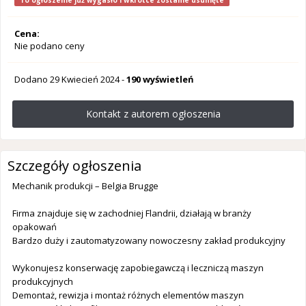
To ogłoszenie już wygasło i wkrótce zostanie usunięte
Cena:
Nie podano ceny
Dodano
29 Kwiecień 2024
-
190 wyświetleń
Kontakt z autorem ogłoszenia
Szczegóły ogłoszenia
Mechanik produkcji – Belgia Brugge
Firma znajduje się w zachodniej Flandrii, działają w branży
opakowań
Bardzo duży i zautomatyzowany nowoczesny zakład produkcyjny
Wykonujesz konserwację zapobiegawczą i leczniczą maszyn
produkcyjnych
Demontaż, rewizja i montaż różnych elementów maszyn