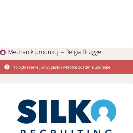
Mechanik produkcji – Belgia Brugge
To ogłoszenie już wygasło i wkrótce zostanie usunięte