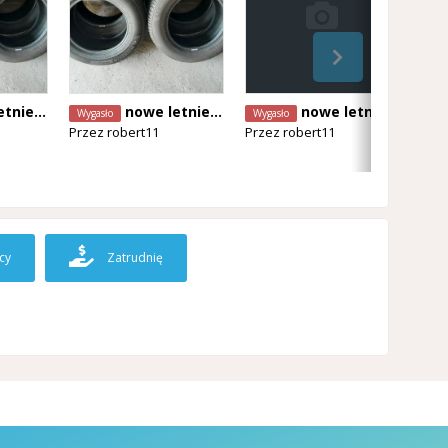
elin 205/65 R15
nowe letnie opony michelin 205/65 R15
nowe letnie opony michelin 205/65 R15
Wygasło
Wygasło
Wyg
Przez
robert11
Przez
robert11
Prz
cy
Zatrudnię