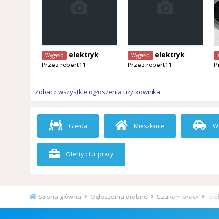
elektryk
elektryk
Wygasło
Wygasło
Przez
robert11
Przez
robert11
P
Zobacz wszystkie ogłoszenia użytkownika
Giełda
Mieszkanie
Ws
Oferty biur pracy
Strona główna
Ogłoszenia drobne
Szukam pracy
ele