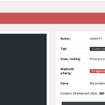
Autor:
robert11
Typ:
Szukam pra
Stan, rodzaj:
Proszę o o
Ważność
To ogłosze
oferty:
Cena:
Nie podan
Dodano
28 Kwiecień 2024
-
283