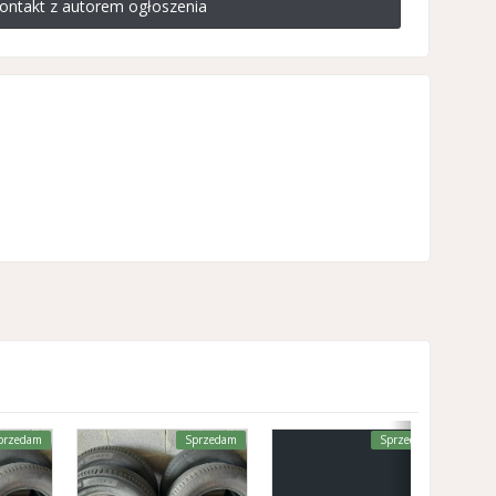
ontakt z autorem ogłoszenia
przedam
Sprzedam
Sprzedam