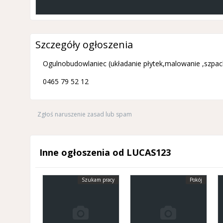
Szczegóły ogłoszenia
Ogulnobudowlaniec (układanie płytek,malowanie ,szpach
0465 79 52 12
Zgłoś naruszenie zasad lub spam
Inne ogłoszenia od LUCAS123
Szukam pracy
Pokój