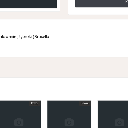
K
lowanie ,żybroki )Bruxella
Pokój
Pokój