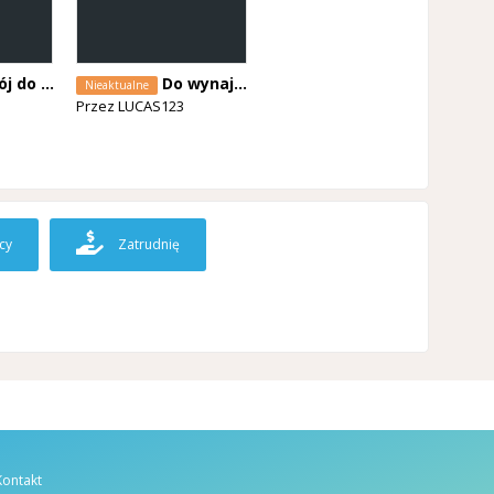
 wynajecia
Do wynajęcia pokój
Nieaktualne
Przez
LUCAS123
cy
Zatrudnię
Kontakt