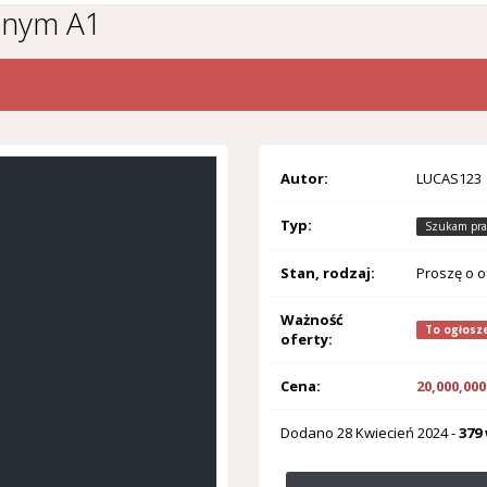
lnym A1
Autor:
LUCAS123
Typ:
Szukam pra
Stan, rodzaj:
Proszę o o
Ważność
To ogłosze
oferty:
Cena:
20,000,000
Dodano
28 Kwiecień 2024
-
379