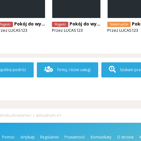
Pokój do wynajecia Bruxell
Pokój do wynajecia
Pokój do
Wygasło
Wygasło
Nieaktualne
rzez
LUCAS123
Przez
LUCAS123
Przez
LUCAS123
pólna podróż
Firmy, różne usługi
Szukam pra
lnobudowlaniec z aktualnym A1
Pomoc
Artykuły
Regulamin
Prywatność
Komunikaty
O stronie