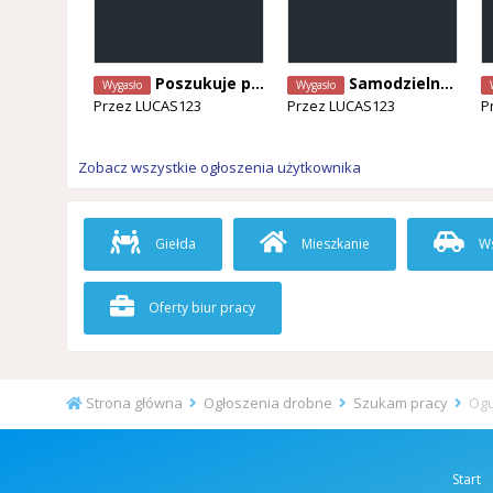
Poszukuje pracy w Bruxelli
Samodzielny pokój
Wygasło
Wygasło
Przez
LUCAS123
Przez
LUCAS123
P
Zobacz wszystkie ogłoszenia użytkownika
Giełda
Mieszkanie
Ws
Oferty biur pracy
Strona główna
Ogłoszenia drobne
Szukam pracy
Ogu
Start