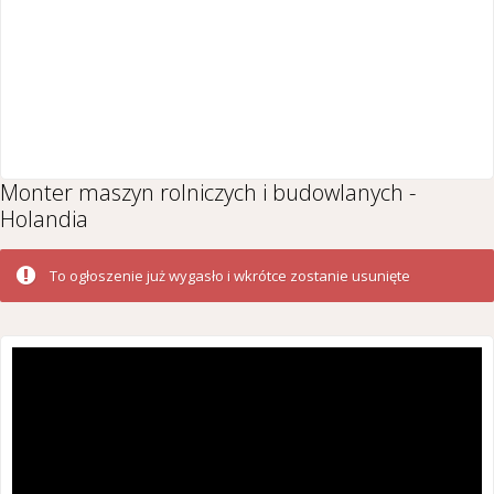
Monter maszyn rolniczych i budowlanych -
Holandia
To ogłoszenie już wygasło i wkrótce zostanie usunięte