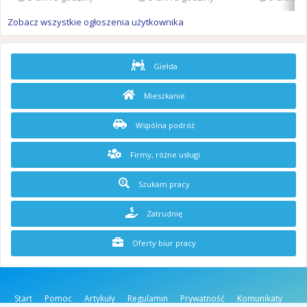
Zobacz wszystkie ogłoszenia użytkownika
Giełda
Mieszkanie
Wspólna podróż
Firmy, różne usługi
Szukam pracy
Zatrudnię
Oferty biur pracy
Start
Pomoc
Artykuły
Regulamin
Prywatność
Komunikaty