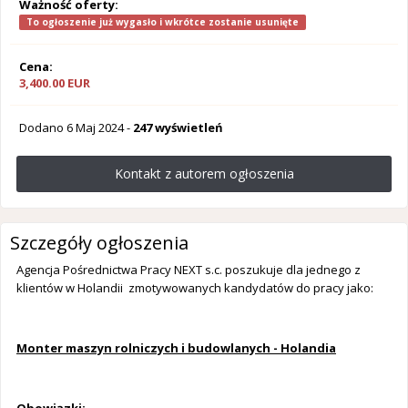
Ważność oferty:
To ogłoszenie już wygasło i wkrótce zostanie usunięte
Cena:
3,400.00 EUR
Dodano
6 Maj 2024
-
247 wyświetleń
Kontakt z autorem ogłoszenia
Szczegóły ogłoszenia
Agencja Pośrednictwa Pracy NEXT s.c. poszukuje dla jednego z
klientów w Holandii zmotywowanych kandydatów do pracy jako:
Monter maszyn rolniczych i budowlanych - Holandia