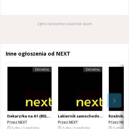
Zgłoś naruszenie zasad lub spam
Inne ogłoszenia od NEXT
Zatrudnię
Zatrudnię
Dekarz/ka na A1 (BELGIA)
Lakiernik samochodowy na A1 (BELGIA)
Przez
NEXT
Przez
NEXT
Przez
NEXT
5 dni i 3 godziny
5 dni i 3 godziny
5 dni i 3