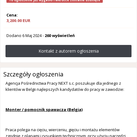
To ogłoszenie już wygasło i wkrótce zostanie usunięte
Cena:
3,200.00 EUR
Dodano
6 Maj 2024
-
260 wyświetleń
Kontakt z autorem ogłoszenia
Szczegóły ogłoszenia
Agencja Pośrednictwa Pracy NEXT s.c. poszukuje dla jednego z
klientów w Belgii najlepszych kandydatów do pracy w zawodzie:
Monter / pomocnik spawacza (Belgia)
Praca polega na cięciu, wierceniu, gięciu i montażu elementów
zgodnie z planami i rysunkiem technicznym, przy użyciu narzędzi