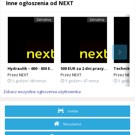
Inne ogłoszenia od NEXT
Zatrudnię
Zatrudnię
Hydraulik – 600 - 650 EUR netto/40h (Holandia)
500 EUR za 2 dni pracy! Operator maszyn produkcyjnych – rozlew piwa (Belgia)
Przez
NEXT
Przez
NEXT
Przez
NEXT
5 godzin i 48 minut
5 godzin i 47 minut
5 godzin 
Zobacz wszystkie ogłoszenia użytkownika
Giełda
Mieszkanie