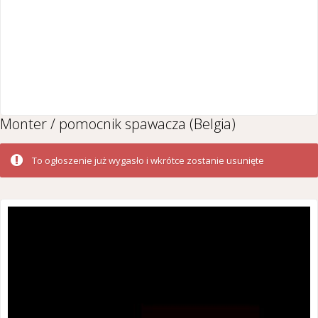
Monter / pomocnik spawacza (Belgia)
To ogłoszenie już wygasło i wkrótce zostanie usunięte