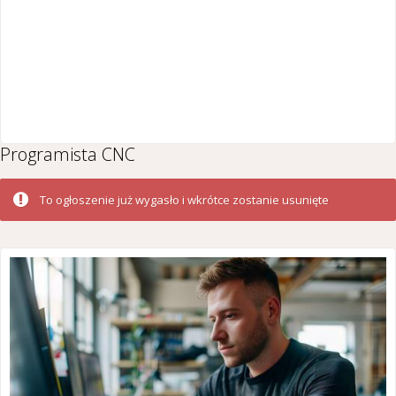
Programista CNC
To ogłoszenie już wygasło i wkrótce zostanie usunięte