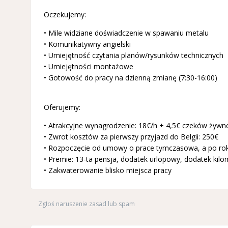
Oczekujemy:
• Mile widziane doświadczenie w spawaniu metalu
• Komunikatywny angielski
• Umiejętność czytania planów/rysunków technicznych
• Umiejętności montażowe
• Gotowość do pracy na dzienną zmianę (7:30-16:00)
Oferujemy:
• Atrakcyjne wynagrodzenie: 18€/h + 4,5€ czeków żyw
• Zwrot kosztów za pierwszy przyjazd do Belgii: 250€
• Rozpoczęcie od umowy o prace tymczasowa, a po rok
• Premie: 13-ta pensja, dodatek urlopowy, dodatek kil
• Zakwaterowanie blisko miejsca pracy
Zgłoś naruszenie zasad lub spam