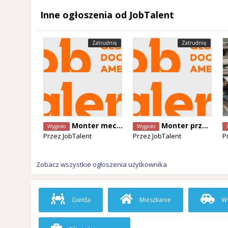
Inne ogłoszenia od JobTalent
Zatrudnię
Zatrudnię
Monter mechaniczny
Monter przemysłowy
Wygasło
Wygasło
Przez
JobTalent
Przez
JobTalent
P
Zobacz wszystkie ogłoszenia użytkownika
Giełda
Mieszkanie
Ws