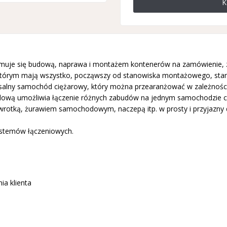
K
 zajmuje się budową, naprawa i montażem kontenerów na zamówienie
tórym mają wszystko, począwszy od stanowiska montażowego, stanow
ersalny samochód ciężarowy, który można przearanżować w zależności
dową umożliwia łączenie różnych zabudów na jednym samochodzie 
otką, żurawiem samochodowym, naczepą itp. w prosty i przyjazny 
stemów łączeniowych.
a klienta