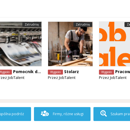
Zatrudnię
Zatrudnię
Za
Pomocnik drukarza offsetowego
Stolarz
Pracownik serwisu techni
Wygasło
Wygasło
Wygasło
rzez
JobTalent
Przez
JobTalent
Przez
JobTalent
pólna podróż
Firmy, różne usługi
Szukam pra