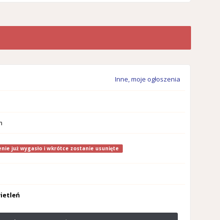
Inne, moje ogłoszenia
m
nie już wygasło i wkrótce zostanie usunięte
ietleń