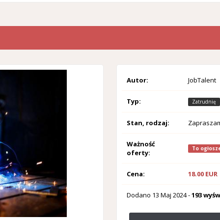
Autor:
JobTalent
Typ:
Zatrudnię
Stan, rodzaj:
Zaprasza
Ważność
To ogłosze
oferty:
Cena:
18.00 EUR
Dodano
13 Maj 2024
-
193 wyśw