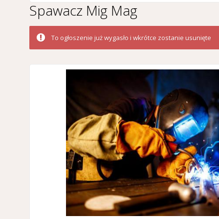
Spawacz Mig Mag
To ogłoszenie już wygasło i wkrótce zostanie usunięte