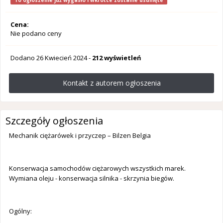
To ogłoszenie już wygasło i wkrótce zostanie usunięte
Cena:
Nie podano ceny
Dodano
26 Kwiecień 2024
-
212 wyświetleń
Kontakt z autorem ogłoszenia
Szczegóły ogłoszenia
Mechanik ciężarówek i przyczep – Bilzen Belgia
Konserwacja samochodów ciężarowych wszystkich marek.
Wymiana oleju - konserwacja silnika - skrzynia biegów.
Ogólny: