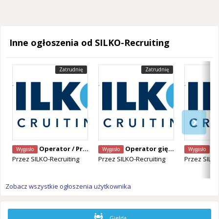
Inne ogłoszenia od SILKO-Recruiting
Zatrudnię
Zatrudnię
Operator / Programista CNC Mazak – Alken, Belgia
Operator giętarki CNC – Staden, Belgia
Operator Ma
Wygasło
Wygasło
Wygasło
Przez
SILKO-Recruiting
Przez
SILKO-Recruiting
Przez
SILKO
Zobacz wszystkie ogłoszenia użytkownika
Giełda