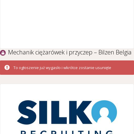
Mechanik ciężarówek i przyczep – Bilzen Belgia
To ogłoszenie już wygasło i wkrótce zostanie usunięte