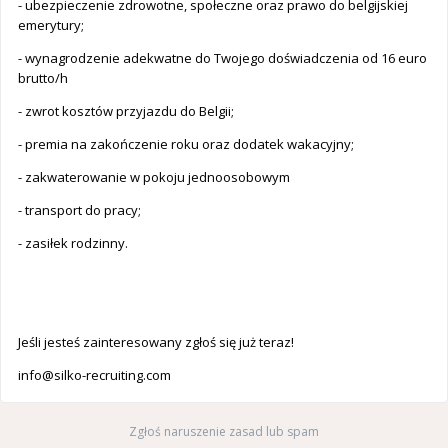
- ubezpieczenie zdrowotne, społeczne oraz prawo do belgijskiej
emerytury;
- wynagrodzenie adekwatne do Twojego doświadczenia od 16 euro
brutto/h
- zwrot kosztów przyjazdu do Belgii;
- premia na zakończenie roku oraz dodatek wakacyjny;
- zakwaterowanie w pokoju jednoosobowym
- transport do pracy;
- zasiłek rodzinny.
Jeśli jesteś zainteresowany zgłoś się już teraz!
info@silko-recruiting.com
Zgłoś naruszenie zasad lub spam