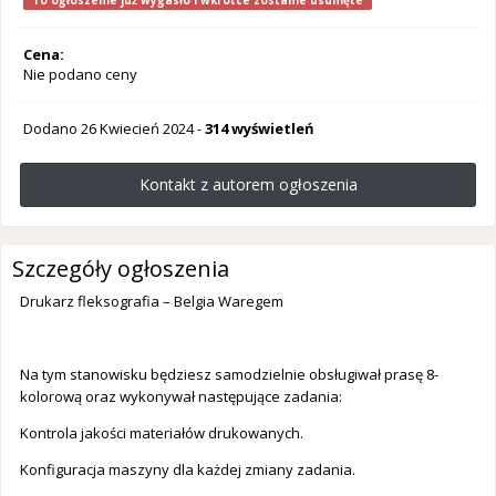
To ogłoszenie już wygasło i wkrótce zostanie usunięte
Cena:
Nie podano ceny
Dodano
26 Kwiecień 2024
-
314 wyświetleń
Kontakt z autorem ogłoszenia
Szczegóły ogłoszenia
Drukarz fleksografia – Belgia Waregem
Na tym stanowisku będziesz samodzielnie obsługiwał prasę 8-
kolorową oraz wykonywał następujące zadania:
Kontrola jakości materiałów drukowanych.
Konfiguracja maszyny dla każdej zmiany zadania.