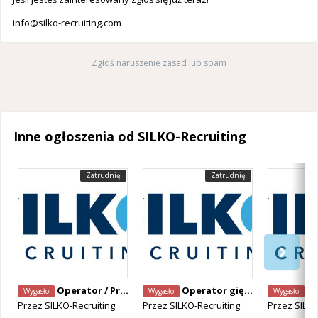
info@silko-recruiting.com
Zgłoś naruszenie zasad lub spam
Inne ogłoszenia od SILKO-Recruiting
Zatrudnię
Zatrudnię
Operator / Programista CNC Mazak – Alken, Belgia
Operator giętarki CNC – Staden, Belgia
Operator Ma
Wygasło
Wygasło
Wygasło
Przez
SILKO-Recruiting
Przez
SILKO-Recruiting
Przez
SILKO