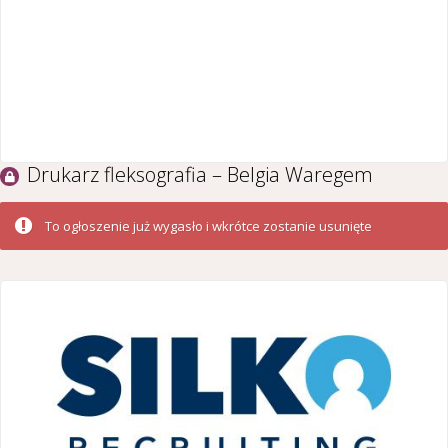
Drukarz fleksografia – Belgia Waregem
To ogłoszenie już wygasło i wkrótce zostanie usunięte