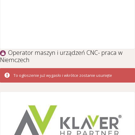
Operator maszyn i urządzeń CNC- praca w
Niemczech
To ogłoszenie już wygasło i wkrótce zostanie usunięte