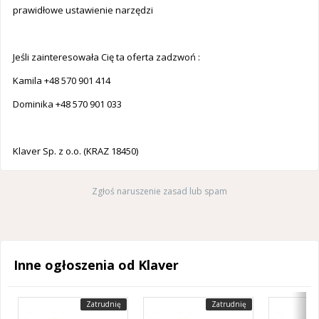
prawidłowe ustawienie narzędzi
Jeśli zainteresowała Cię ta oferta zadzwoń :
Kamila +48 570 901 414
Dominika +48 570 901 033
Klaver Sp. z o.o. (KRAZ 18450)
Zgłoś naruszenie zasad lub spam
Inne ogłoszenia od Klaver
Zatrudnię
Zatrudnię