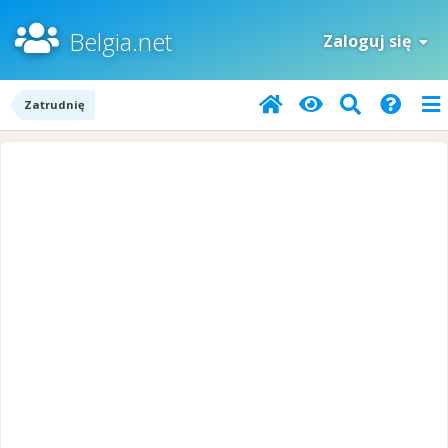
Belgia.net
Zaloguj się
Zatrudnię