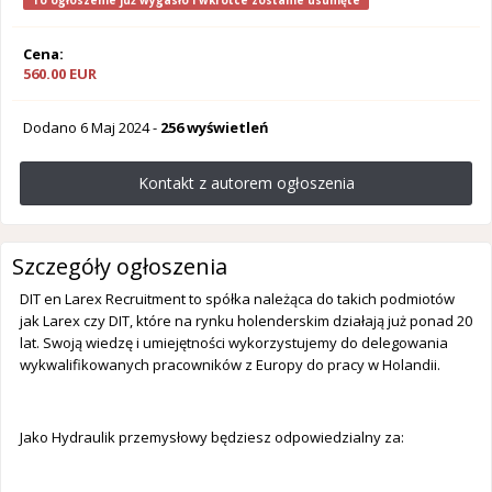
To ogłoszenie już wygasło i wkrótce zostanie usunięte
Cena:
560.00 EUR
Dodano
6 Maj 2024
-
256 wyświetleń
Kontakt z autorem ogłoszenia
Szczegóły ogłoszenia
DIT en Larex Recruitment to spółka należąca do takich podmiotów
jak Larex czy DIT, które na rynku holenderskim działają już ponad 20
lat. Swoją wiedzę i umiejętności wykorzystujemy do delegowania
wykwalifikowanych pracowników z Europy do pracy w Holandii.
Jako Hydraulik przemysłowy będziesz odpowiedzialny za: