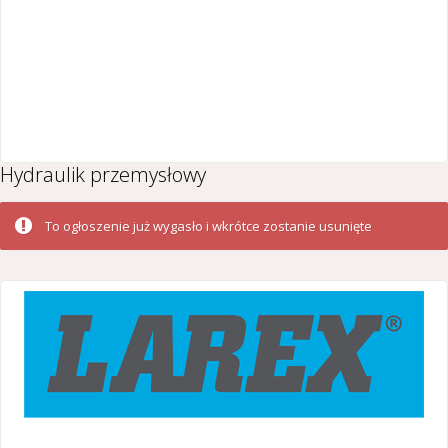
Hydraulik przemysłowy
To ogłoszenie już wygasło i wkrótce zostanie usunięte