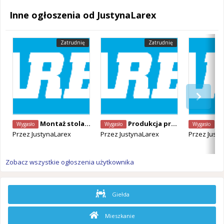
Inne ogłoszenia od JustynaLarex
Zatrudnię
Zatrudnię
Montaż stolarki budowlanej
Produkcja prefabrykowanych elementów betonowych
Mont
Wygasło
Wygasło
Wygasło
Przez
JustynaLarex
Przez
JustynaLarex
Przez
Justy
Zobacz wszystkie ogłoszenia użytkownika
Giełda
Mieszkanie