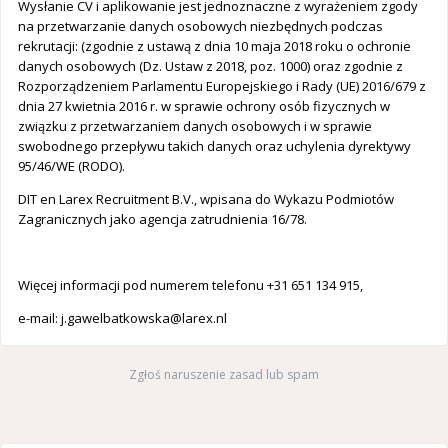
Wysłanie CV i aplikowanie jest jednoznaczne z wyrażeniem zgody
na przetwarzanie danych osobowych niezbędnych podczas
rekrutacji: (zgodnie z ustawą z dnia 10 maja 2018 roku o ochronie
danych osobowych (Dz. Ustaw z 2018, poz. 1000) oraz zgodnie z
Rozporządzeniem Parlamentu Europejskiego i Rady (UE) 2016/679 z
dnia 27 kwietnia 2016 r. w sprawie ochrony osób fizycznych w
związku z przetwarzaniem danych osobowych i w sprawie
swobodnego przepływu takich danych oraz uchylenia dyrektywy
95/46/WE (RODO).
DIT en Larex Recruitment B.V., wpisana do Wykazu Podmiotów
Zagranicznych jako agencja zatrudnienia 16/78.
Więcej informacji pod numerem telefonu +31 651 134 915,
e-mail:
j.gawelbatkowska@larex.nl
Zgłoś naruszenie zasad lub spam