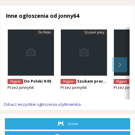
Inne ogłoszenia od jonny64
Do Polski
Szukam pracy
Do Polski 9.05
Szukam pracy - wykonczenia
W
Wygasło
Wygasło
Wygasło
Przez
jonny64
Przez
jonny64
Przez
jonn
Zobacz wszystkie ogłoszenia użytkownika
Giełda