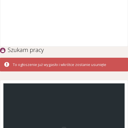
Szukam pracy
To ogłoszenie już wygasło i wkrótce zostanie usunięte