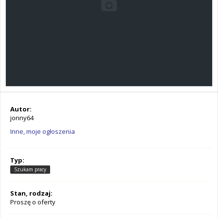
Autor:
jonny64
Inne, moje ogłoszenia
Typ:
Szukam pracy
Stan, rodzaj:
Proszę o oferty