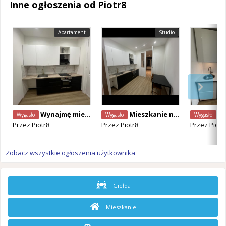
Inne ogłoszenia od Piotr8
Apartament
Studio
Wynajmę mieszkanie
Mieszkanie na Anderlechcie
W
Wygasło
Wygasło
Wygasło
Przez
Piotr8
Przez
Piotr8
Przez
Piotr
Zobacz wszystkie ogłoszenia użytkownika
Giełda
Mieszkanie