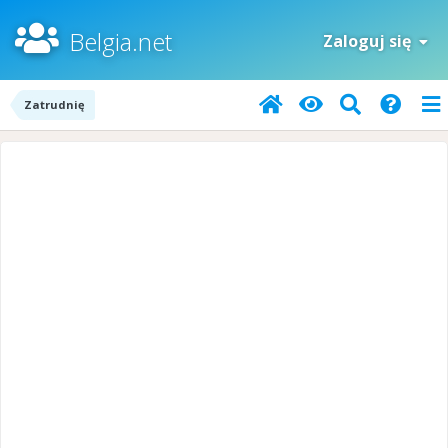
Belgia.net
Zaloguj się
Zatrudnię