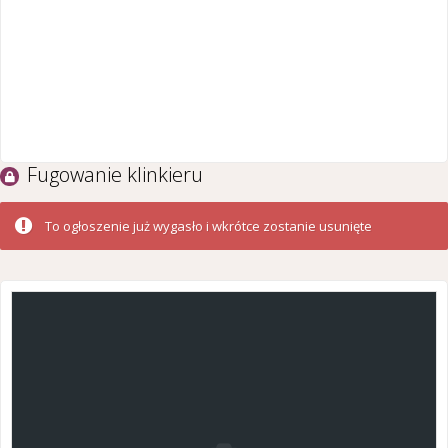
Fugowanie klinkieru
To ogłoszenie już wygasło i wkrótce zostanie usunięte