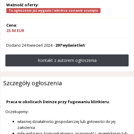
Ważność oferty:
To ogłoszenie już wygasło i wkrótce zostanie usunięte
Cena:
25.00 EUR
Dodano
24 Kwiecień 2024
-
297 wyświetleń
Kontakt z autorem ogłoszenia
Szczegóły ogłoszenia
Praca w okolicach Deinze przy fugowaniu klinkieru.
Oczekujemy:
własnej działalności gospodarczej lub gotowości do jej
założenia
mile widziana komunikatywna znajomość j. angielskiego lub