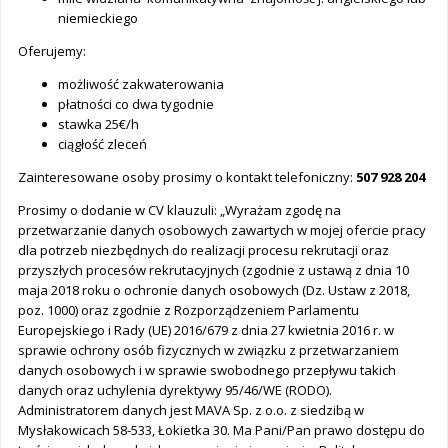
niemieckiego
Oferujemy:
możliwość zakwaterowania
płatności co dwa tygodnie
stawka 25€/h
ciągłość zleceń
Zainteresowane osoby prosimy o kontakt telefoniczny:
507 928 204
Prosimy o dodanie w CV klauzuli: „Wyrażam zgodę na
przetwarzanie danych osobowych zawartych w mojej ofercie pracy
dla potrzeb niezbędnych do realizacji procesu rekrutacji oraz
przyszłych procesów rekrutacyjnych (zgodnie z ustawą z dnia 10
maja 2018 roku o ochronie danych osobowych (Dz. Ustaw z 2018,
poz. 1000) oraz zgodnie z Rozporządzeniem Parlamentu
Europejskiego i Rady (UE) 2016/679 z dnia 27 kwietnia 2016 r. w
sprawie ochrony osób fizycznych w związku z przetwarzaniem
danych osobowych i w sprawie swobodnego przepływu takich
danych oraz uchylenia dyrektywy 95/46/WE (RODO).
Administratorem danych jest MAVA Sp. z o.o. z siedzibą w
Mysłakowicach 58-533, Łokietka 30. Ma Pani/Pan prawo dostępu do