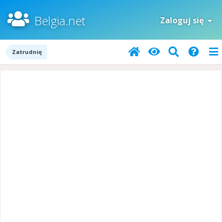
Belgia.net
Zaloguj się
Zatrudnię