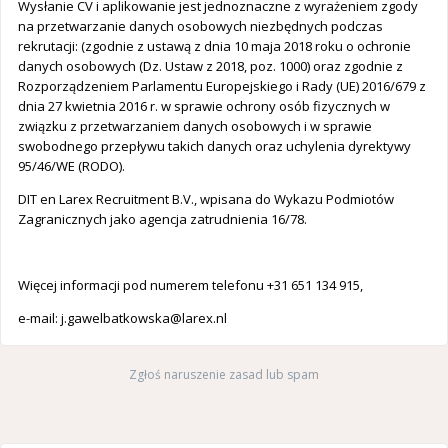
Wysłanie CV i aplikowanie jest jednoznaczne z wyrażeniem zgody
na przetwarzanie danych osobowych niezbędnych podczas
rekrutacji: (zgodnie z ustawą z dnia 10 maja 2018 roku o ochronie
danych osobowych (Dz. Ustaw z 2018, poz. 1000) oraz zgodnie z
Rozporządzeniem Parlamentu Europejskiego i Rady (UE) 2016/679 z
dnia 27 kwietnia 2016 r. w sprawie ochrony osób fizycznych w
związku z przetwarzaniem danych osobowych i w sprawie
swobodnego przepływu takich danych oraz uchylenia dyrektywy
95/46/WE (RODO).
DIT en Larex Recruitment B.V., wpisana do Wykazu Podmiotów
Zagranicznych jako agencja zatrudnienia 16/78.
Więcej informacji pod numerem telefonu +31 651 134 915,
e-mail:
j.gawelbatkowska@larex.nl
Zgłoś naruszenie zasad lub spam