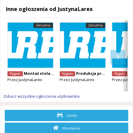
Inne ogłoszenia od JustynaLarex
Zatrudnię
Zatrudnię
Montaż stolarki budowlanej
Produkcja prefabrykowanych elementów betonowych
Mont
Wygasło
Wygasło
Wygasło
Przez
JustynaLarex
Przez
JustynaLarex
Przez
Justy
Zobacz wszystkie ogłoszenia użytkownika
Giełda
Mieszkanie