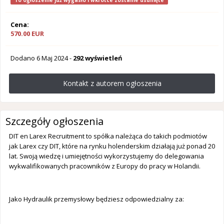
To ogłoszenie już wygasło i wkrótce zostanie usunięte
Cena:
570.00 EUR
Dodano
6 Maj 2024
-
292 wyświetleń
Kontakt z autorem ogłoszenia
Szczegóły ogłoszenia
DIT en Larex Recruitment to spółka należąca do takich podmiotów
jak Larex czy DIT, które na rynku holenderskim działają już ponad 20
lat. Swoją wiedzę i umiejętności wykorzystujemy do delegowania
wykwalifikowanych pracowników z Europy do pracy w Holandii.
Jako Hydraulik przemysłowy będziesz odpowiedzialny za: