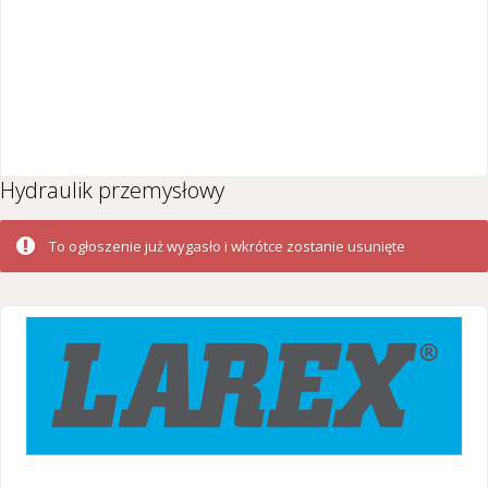
Hydraulik przemysłowy
To ogłoszenie już wygasło i wkrótce zostanie usunięte