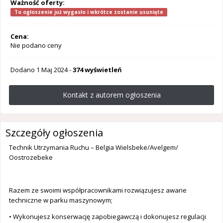
Ważność oferty:
To ogłoszenie już wygasło i wkrótce zostanie usunięte
Cena:
Nie podano ceny
Dodano
1 Maj 2024
-
374 wyświetleń
Kontakt z autorem ogłoszenia
Szczegóły ogłoszenia
Technik Utrzymania Ruchu – Belgia Wielsbeke/Avelgem/
Oostrozebeke
Razem ze swoimi współpracownikami rozwiązujesz awarie
techniczne w parku maszynowym;
• Wykonujesz konserwację zapobiegawczą i dokonujesz regulacji