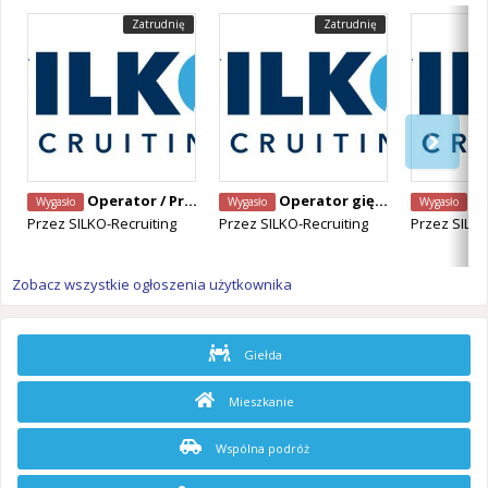
Zatrudnię
Zatrudnię
Operator / Programista CNC Mazak – Alken, Belgia
Operator giętarki CNC – Staden, Belgia
Operator Ma
Wygasło
Wygasło
Wygasło
Przez
SILKO-Recruiting
Przez
SILKO-Recruiting
Przez
SILKO
Zobacz wszystkie ogłoszenia użytkownika
Giełda
Mieszkanie
Wspólna podróż