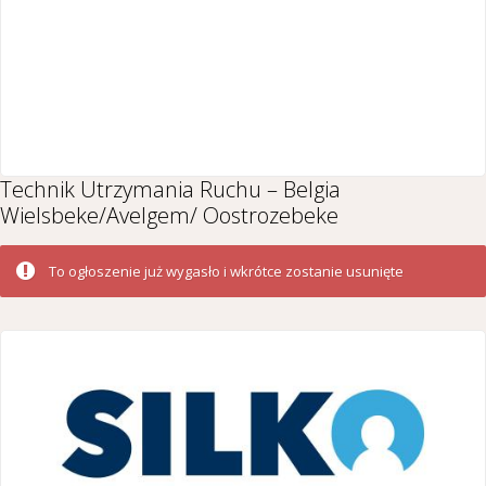
Technik Utrzymania Ruchu – Belgia
Wielsbeke/Avelgem/ Oostrozebeke
To ogłoszenie już wygasło i wkrótce zostanie usunięte