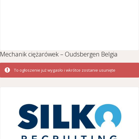
Mechanik ciężarówek – Oudsbergen Belgia
To ogłoszenie już wygasło i wkrótce zostanie usunięte