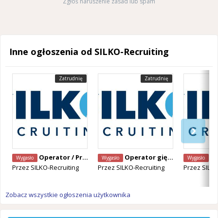
Zgłoś naruszenie zasad lub spam
Inne ogłoszenia od SILKO-Recruiting
Zatrudnię
Zatrudnię
Operator / Programista CNC Mazak – Alken, Belgia
Operator giętarki CNC – Staden, Belgia
Operator Ma
Wygasło
Wygasło
Wygasło
Przez
SILKO-Recruiting
Przez
SILKO-Recruiting
Przez
SILKO
Zobacz wszystkie ogłoszenia użytkownika