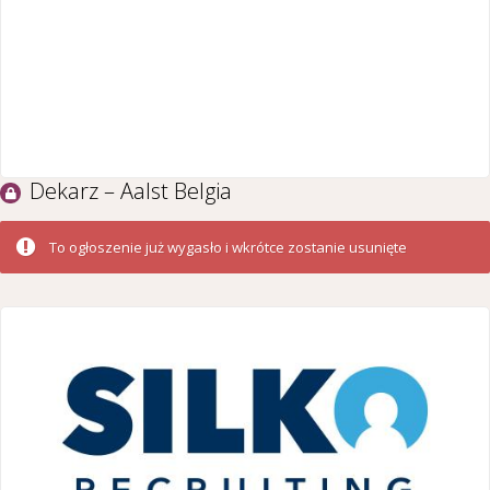
Dekarz – Aalst Belgia
To ogłoszenie już wygasło i wkrótce zostanie usunięte