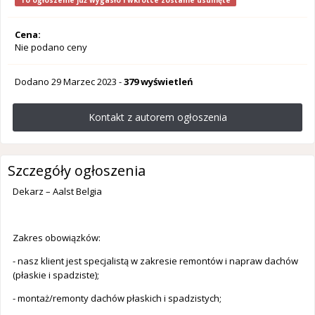
To ogłoszenie już wygasło i wkrótce zostanie usunięte
Cena:
Nie podano ceny
Dodano
29 Marzec 2023
-
379 wyświetleń
Kontakt z autorem ogłoszenia
Szczegóły ogłoszenia
Dekarz – Aalst Belgia
Zakres obowiązków:
- nasz klient jest specjalistą w zakresie remontów i napraw dachów
(płaskie i spadziste);
- montaż/remonty dachów płaskich i spadzistych;