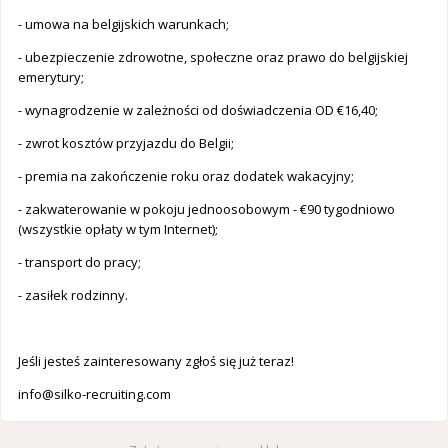
- umowa na belgijskich warunkach;
- ubezpieczenie zdrowotne, społeczne oraz prawo do belgijskiej
emerytury;
- wynagrodzenie w zależności od doświadczenia OD €16,40;
- zwrot kosztów przyjazdu do Belgii;
- premia na zakończenie roku oraz dodatek wakacyjny;
- zakwaterowanie w pokoju jednoosobowym - €90 tygodniowo
(wszystkie opłaty w tym Internet);
- transport do pracy;
- zasiłek rodzinny.
Jeśli jesteś zainteresowany zgłoś się już teraz!
info@silko-recruiting.com