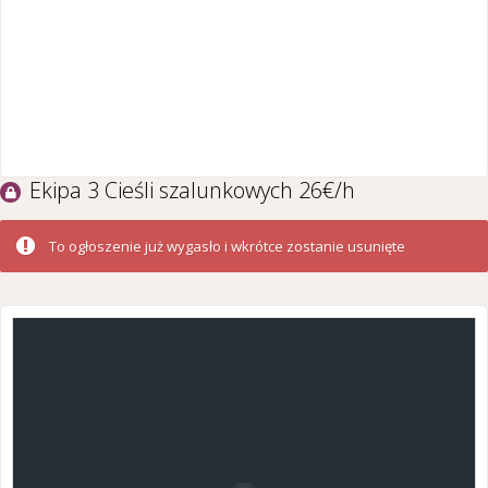
Ekipa 3 Cieśli szalunkowych 26€/h
To ogłoszenie już wygasło i wkrótce zostanie usunięte