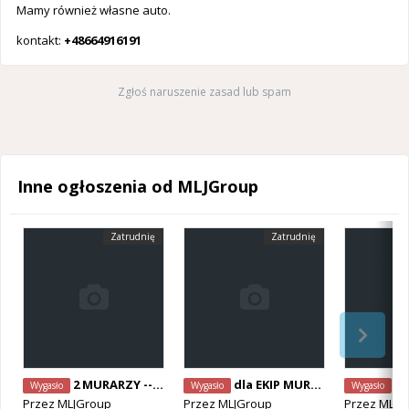
Mamy również własne auto.
kontakt:
+48664916191
Zgłoś naruszenie zasad lub spam
Inne ogłoszenia od MLJGroup
Zatrudnię
Zatrudnię
2 MURARZY -- Brugge - Torhout - Aalter -- 29€ /h
dla EKIP MURARZY - Antwerpia / Limburgia
praca 
Wygasło
Wygasło
Wygasło
Przez
MLJGroup
Przez
MLJGroup
Przez
MLJG