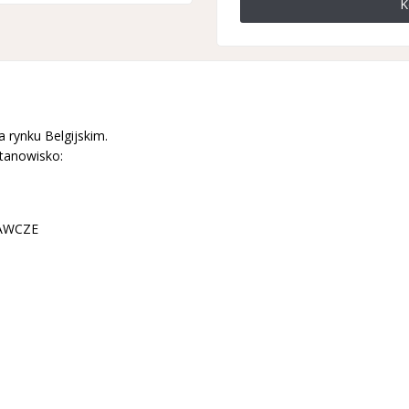
K
a rynku Belgijskim.
tanowisko:
AWCZE