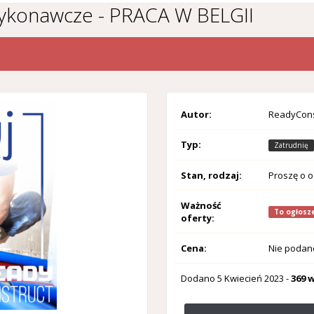
wykonawcze - PRACA W BELGII
Autor:
ReadyCons
Typ:
Zatrudnię
Stan, rodzaj:
Proszę o o
Ważność
To ogłosze
oferty:
Cena:
Nie podan
Dodano
5 Kwiecień 2023
-
369 