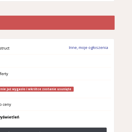
Inne, moje ogłoszenia
truct
ferty
nie już wygasło i wkrótce zostanie usunięte
o ceny
wyświetleń