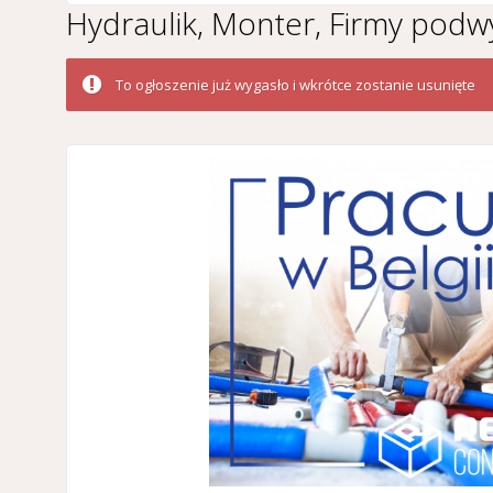
Hydraulik, Monter, Firmy pod
To ogłoszenie już wygasło i wkrótce zostanie usunięte