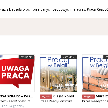
wraz z klauzulą o ochronie danych osobowych na adres: Praca ReadyC
Zatrudnię
Zatrudnię
Za
POSADZKARZ – Posadzki żywiczne, epoksydowe - PRACA W BELGII
Cieśla konstrukcyjny, Stolarz budowlany - BELGIA
Murarz (Fasada, klin
Wygasło
Wygasło
rzez
ReadyConstruct
Przez
ReadyConstruct
Przez
ReadyConst
3 dni i 4 godziny