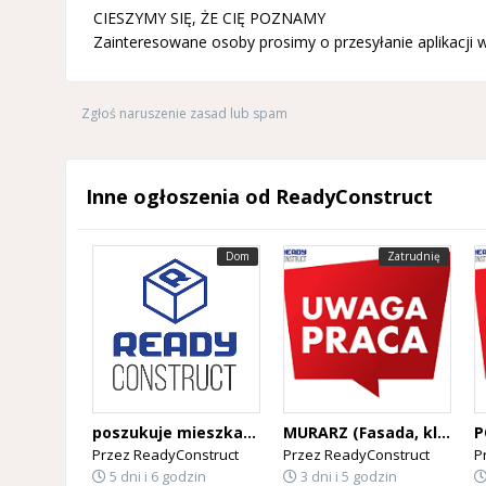
CIESZYMY SIĘ, ŻE CIĘ POZNAMY
Zainteresowane osoby prosimy o przesyłanie aplikacji 
Zgłoś naruszenie zasad lub spam
Inne ogłoszenia od ReadyConstruct
Dom
Zatrudnię
poszukuje mieszkania dla 4 pracowników
MURARZ (Fasada, klinkier) - PRACA W BELGII
Przez
ReadyConstruct
Przez
ReadyConstruct
P
5 dni i 6 godzin
3 dni i 5 godzin