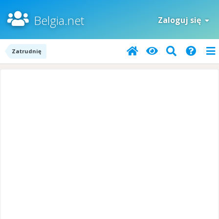
Belgia.net
Zaloguj się
Zatrudnię