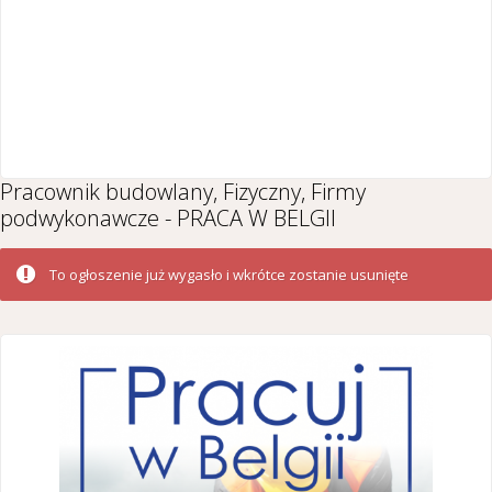
Pracownik budowlany, Fizyczny, Firmy
podwykonawcze - PRACA W BELGII
To ogłoszenie już wygasło i wkrótce zostanie usunięte