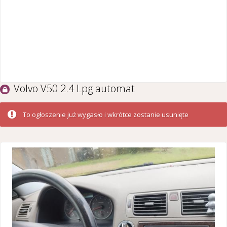
Volvo V50 2.4 Lpg automat
To ogłoszenie już wygasło i wkrótce zostanie usunięte