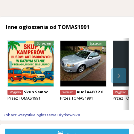
Inne ogłoszenia od TOMAS1991
Sprzedam
Sprzedam
Skup Samochodów
Audi a4 B7 2.0T Quatro
Kupię Piln
Wygasło
Wygasło
Wygasło
Przez
TOMAS1991
Przez
TOMAS1991
Przez
TOMA
Zobacz wszystkie ogłoszenia użytkownika