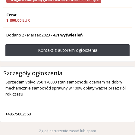
To ogłoszenie już wygasło i wkrótce zostanie usunięte
Cena:
1,800.00 EUR
Dodano
27 Marzec 2023
-
431 wyświetleń
Kontakt z autorem ogłoszenia
Szczegóły ogłoszenia
Sprzedam Volvo V50 170000 stan samochodu oceniam na dobry
mechanicznie samochód sprawny w 100% opłaty ważne przez Pół
rok czasu
+48575882568
Zgłoś naruszenie zasad lub spam