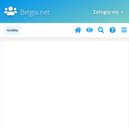
Belgia.net
Zaloguj się
Giełda